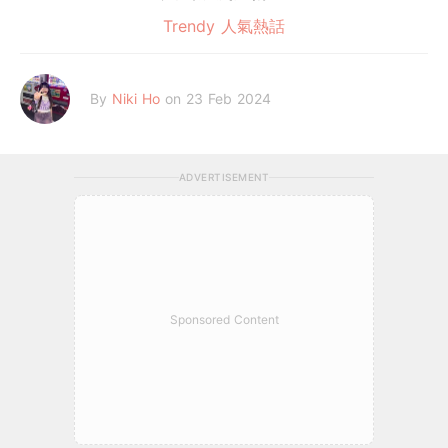
Trendy 人氣熱話
By
Niki Ho
on 23 Feb 2024
ADVERTISEMENT
Sponsored Content