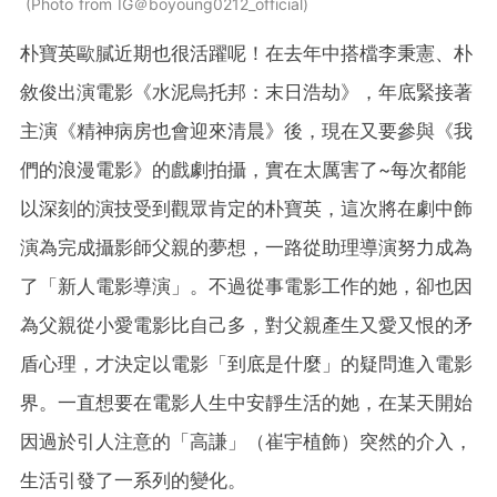
Photo from IG＠boyoung0212_official
朴寶英歐膩近期也很活躍呢！在去年中搭檔李秉憲、朴
敘俊出演電影《水泥烏托邦：末日浩劫》，年底緊接著
主演《精神病房也會迎來清晨》後，現在又要參與《我
們的浪漫電影》的戲劇拍攝，實在太厲害了~每次都能
以深刻的演技受到觀眾肯定的朴寶英，這次將在劇中飾
演為完成攝影師父親的夢想，一路從助理導演努力成為
了「新人電影導演」。不過從事電影工作的她，卻也因
為父親從小愛電影比自己多，對父親產生又愛又恨的矛
盾心理，才決定以電影「到底是什麼」的疑問進入電影
界。一直想要在電影人生中安靜生活的她，在某天開始
因過於引人注意的「高謙」（崔宇植飾）突然的介入，
生活引發了一系列的變化。