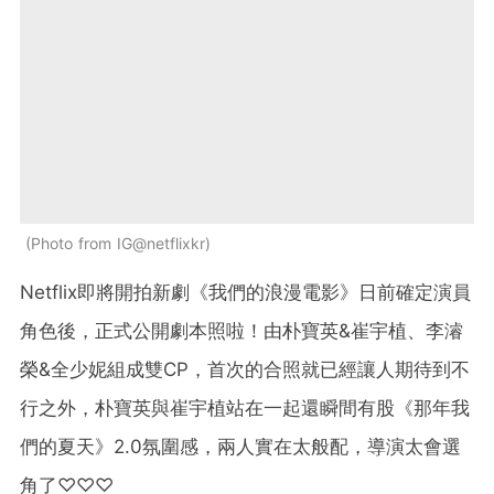
Photo from IG@netflixkr
Netflix即將開拍新劇《我們的浪漫電影》日前確定演員
角色後，正式公開劇本照啦！由朴寶英&崔宇植、李濬
榮&全少妮組成雙CP，首次的合照就已經讓人期待到不
行之外，朴寶英與崔宇植站在一起還瞬間有股《那年我
們的夏天》2.0氛圍感，兩人實在太般配，導演太會選
角了♡♡♡