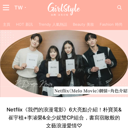
TW
主頁
HOT 新訊
Trendy 人氣熱話
Beauty 美妝
Fashion 時尚
Netflix《我們的浪漫電影》6大亮點介紹！朴寶英&
崔宇植+李濬榮&全少妮雙CP組合，書寫宿敵般的
文藝浪漫愛情♡