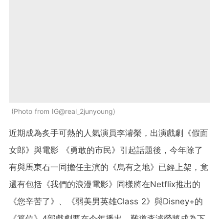
Photo from IG@real_2junyoung
近期成為炙手可熱的人氣演員李濬榮，出演戲劇《假面
女郎》與電影 《勇敢的市民》引起話題後，今年除了
有與馬東石一同擔任主演的《烏有之地》已經上架，竟
還有包括《我們的浪漫電影》同樣將在Netflix推出的
《您辛苦了》、《弱美男英雄Class 2》與Disney+的
《篡位》4部戲劇要在今年播出，難道李濬榮將成為下