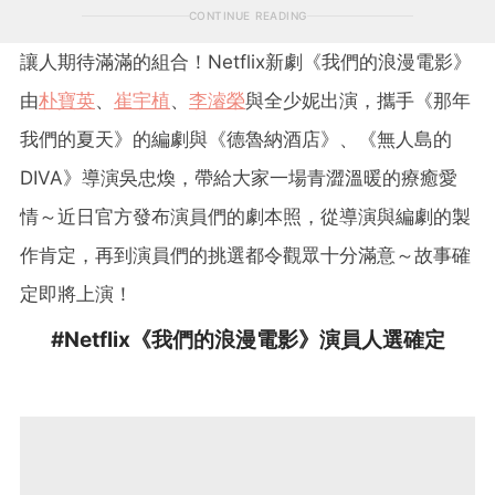
CONTINUE READING
讓人期待滿滿的組合！Netflix新劇《我們的浪漫電影》
由
朴寶英
、
崔宇植
、
李濬榮
與全少妮出演，攜手《那年
我們的夏天》的編劇與《德魯納酒店》、《無人島的
DIVA》導演吳忠煥，帶給大家一場青澀溫暖的療癒愛
情～近日官方發布演員們的劇本照，從導演與編劇的製
作肯定，再到演員們的挑選都令觀眾十分滿意～故事確
定即將上演！
#Netflix《我們的浪漫電影》演員人選確定