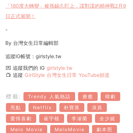
「180度大轉變」被孫錫久盯上，諜對諜的精神戰2月9
日正式展開！
-
By 台灣女生日常編輯部
追蹤IG帳號：girlstyle.tw
💌 追蹤我們的 IG
girlstyle.tw
📺 追蹤
GirlStyle 台灣女生日常 YouTube頻道
標籤:
Trendy 人氣熱話
療癒
韓劇
亮點
Netflix
朴寶英
演員
愛情喜劇
崔宇植
李濬榮
全少妮
Melo Movie
MeloMovie
劇本照