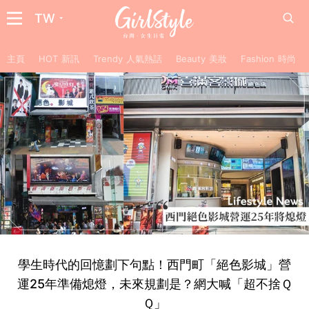
TW
主頁
HOT 新訊
Trendy 人氣熱話
Beauty 美妝
Fashion 時尚
學生時代的回憶劃下句點！西門町「絕色影城」營
運25年準備熄燈，未來規劃是？網大喊「超不捨Ｑ
Ｑ」