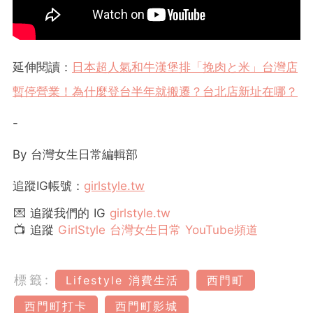
延伸閱讀：
日本超人氣和牛漢堡排「挽肉と米」台灣店
暫停營業！為什麼登台半年就搬遷？台北店新址在哪？
-
By 台灣女生日常編輯部
追蹤IG帳號：
girlstyle.tw
💌 追蹤我們的 IG
girlstyle.tw
📺 追蹤
GirlStyle 台灣女生日常 YouTube頻道
標籤:
Lifestyle 消費生活
西門町
西門町打卡
西門町影城