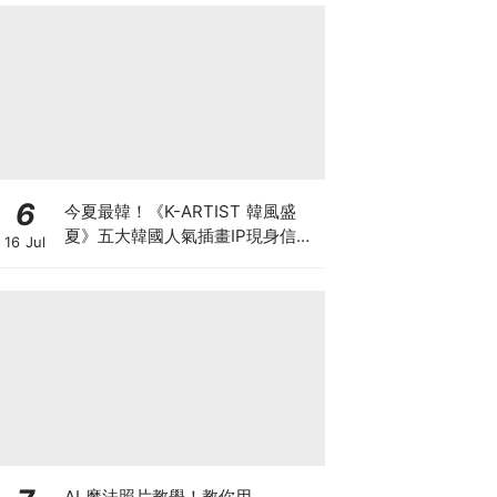
6
今夏最韓！《K-ARTIST 韓風盛
夏》五大韓國人氣插畫IP現身信義
16 Jul
ATT 再抽首爾雙人機票
AI 魔法照片教學！教你用