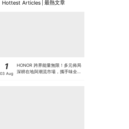
最熱文章
Hottest Articles
1
HONOR 跨界能量無限！多元佈局
深耕在地與潮流市場，攜手味全龍
03 Aug
進駐大巨蛋萬人盛典！以科技串聯
運動、音樂與潮流文化體驗 ，
HONOR 600 Pro MOLLY Limited
Edition 8/1起限量開賣