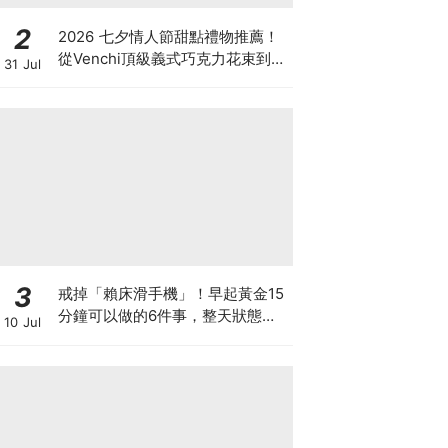
2
2026 七夕情人節甜點禮物推薦！
從Venchi頂級義式巧克力花束到
31 Jul
LADY M香檳千層，用甜蜜儀式感
告白！
3
戒掉「賴床滑手機」！早起黃金15
分鐘可以做的6件事，整天狀態好
10 Jul
超多！