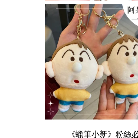
《蠟筆小新》粉絲