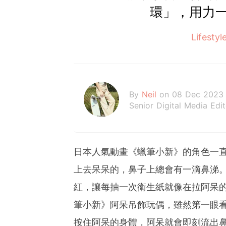
環」，用力
Lifest
By
Neil
on 08 Dec 2023
Senior Digital Media Edi
日本人氣動畫《蠟筆小新》的角色一
上去呆呆的，鼻子上總會有一滴鼻涕
紅，讓每抽一次衛生紙就像在拉阿呆
筆小新》阿呆吊飾玩偶，雖然第一眼
按住阿呆的身體，阿呆就會即刻流出