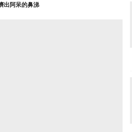
擠出阿呆的鼻涕