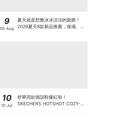
9
夏天就是想敷冰冰涼涼的面膜！
2026夏天8款新品推薦，保濕、毛
05 Aug
孔、舒緩一次整理，洗完澡敷真的
太療癒
10
舒華同款德訓鞋爆紅啦！
SKECHERS HOTSHOT COZY-
10 Jul
FIT「菱格美拉德」穿出精品感滿
棚的舒適老錢風