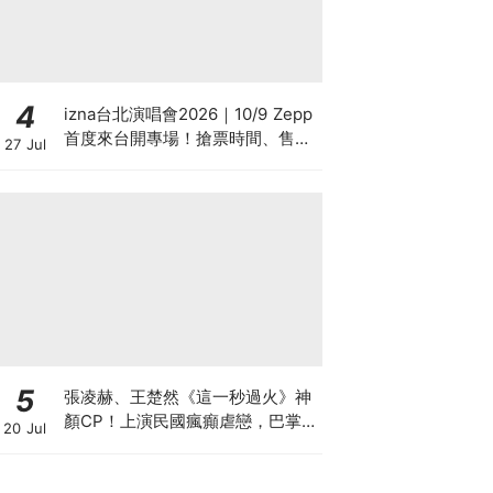
4
izna台北演唱會2026｜10/9 Zepp
首度來台開專場！搶票時間、售票
27 Jul
系統、巡演資訊懶人包
5
張凌赫、王楚然《這一秒過火》神
顏CP！上演民國瘋癲虐戀，巴掌
20 Jul
戲張力拉滿！