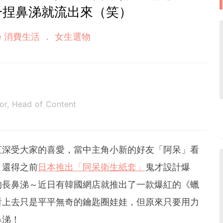
一捏鼻涕就流出來（笑）
yle 消費生活
女生選物
tor, Head of Content
直深受大家的喜愛，當中主角小新的好友「阿呆」看
。還得之前
日本推出「阿呆衛生紙套」
鬼才設計爆
的長鼻涕～近日有韓國網店就推出了一款爆紅的《蠟
看上去只是平平無奇的鑰匙圈娃娃，但原來只要用力
鼻涕！