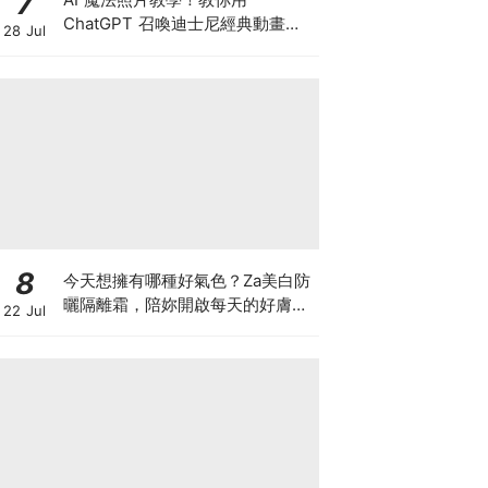
7
ChatGPT 召喚迪士尼經典動畫，
28 Jul
秒變童話女主角（內附指令懶人
包）
8
今天想擁有哪種好氣色？Za美白防
曬隔離霜，陪妳開啟每天的好膚
22 Jul
況，四色妝前校色搭配高效防曬，
一抹滑順服貼，打造專屬命定美
肌！