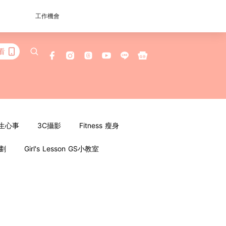
工作機會
看
女生心事
3C攝影
Fitness 瘦身
企劃
Girl's Lesson GS小教室