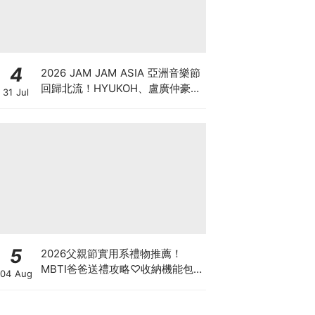
4
2026 JAM JAM ASIA 亞洲音樂節
回歸北流！HYUKOH、盧廣仲豪華
31 Jul
卡司、七大舞台與門票票價全攻略
5
2026父親節實用系禮物推薦！
MBTI爸爸送禮攻略♡收納機能包
04 Aug
包、行李箱新品一次看