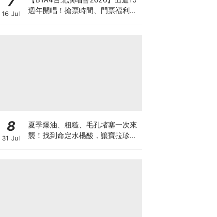
7
週年開唱！搶票時間、門票福利、
16 Jul
購票連結懶人包
8
夏季爆油、粗糙、毛孔堵塞一次來
襲！找到命定水楊酸，讓寶拉珍選
31 Jul
陪妳守護肌膚的和平，重現穩定細
緻膚況♡