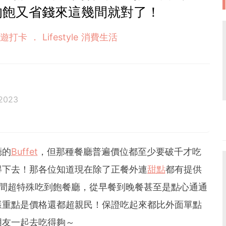
的飽又省錢來這幾間就對了！
遊打卡
Lifestyle 消費生活
2023
廳的
Buffet
，但那種餐廳普遍價位都至少要破千才吃
得下去！那各位知道現在除了正餐外連
甜點
都有提供
5間超特殊吃到飽餐廳，從早餐到晚餐甚至是點心通通
樣重點是價格還都超親民！保證吃起來都比外面單點
朋友一起去吃得夠～