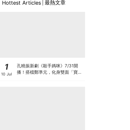
最熱文章
Hottest Articles
1
孔曉振新劇《殺手媽咪》7/31開
播！搭檔鄭準元，化身雙面「寶媽
10 Jul
狙擊手」劇情、角色看點全攻略