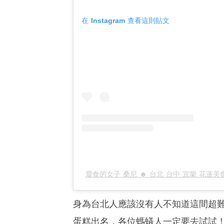
在 Instagram 查看這則貼文
愛食的女子 桑尼 ☻︎ 台北 台中 宜蘭 花蓮美食（
身為台北人應該沒有人不知道這間超
蛋糕出名，各位螞蟻人一定要去試試