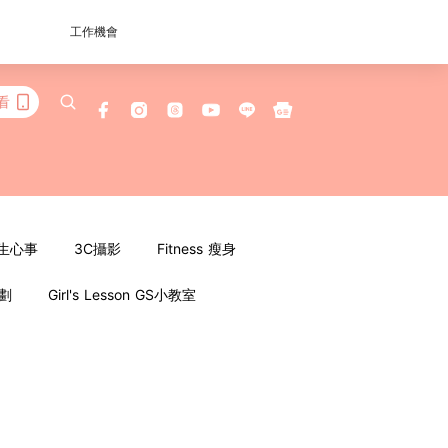
工作機會
看
女生心事
3C攝影
Fitness 瘦身
企劃
Girl's Lesson GS小教室