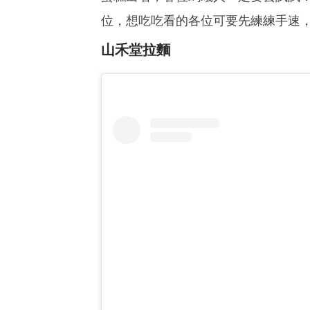
位，想吃吃看的各位可要先練練手速
山禾堂拉麵