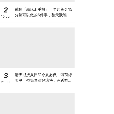
2
戒掉「賴床滑手機」！早起黃金15
分鐘可以做的6件事，整天狀態好
10 Jul
超多！
3
清爽迎接夏日♡今夏必做「薄荷綠
美甲」視覺降溫好涼快：冰透貓
21 Jul
眼、奢華蕾絲，換上秒顯白！