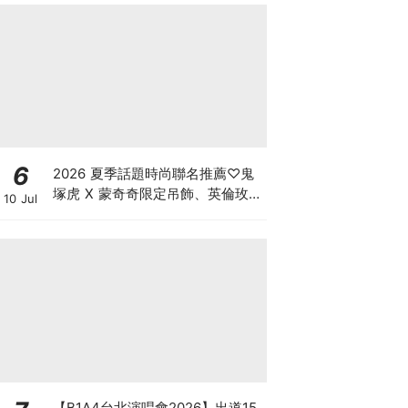
6
2026 夏季話題時尚聯名推薦♡鬼
塚虎 X 蒙奇奇限定吊飾、英倫玫瑰
10 Jul
Hello Kitty，還有韓星同款 Y2K
老帽必須衝
【B1A4台北演唱會2026】出道15