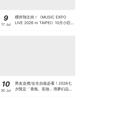
9
櫻井翔主持！《MUSIC EXPO
LIVE 2026 in TAIPEI》10月小巨
17 Jul
蛋登場，卡司、售票資訊一次看
10
男友送禮/女生自寵必看！2026七
夕限定「香氛、彩妝」用夢幻品項
30 Jul
譜寫浪漫約會，為愛加分不踩雷♡