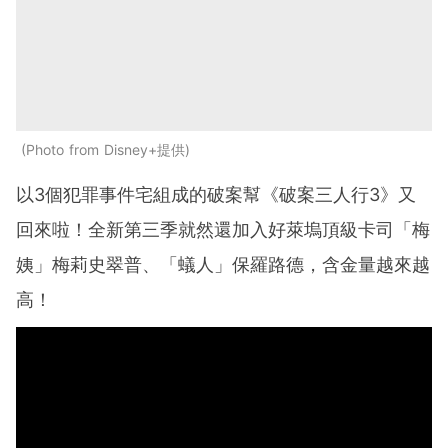
Photo from Disney+提供
以3個犯罪事件宅組成的破案幫《破案三人行3》又
回來啦！全新第三季就然還加入好萊塢頂級卡司「梅
姨」梅莉史翠普、「蟻人」保羅路德，含金量越來越
高！