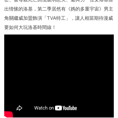
出情愫的洛基，第二季居然有《媽的多重宇宙》男主
角關繼威加盟飾演「TVA特工」，讓人相當期待漫威
要如何大玩洛基時間線！