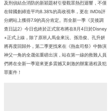
及刑偵結合消防的新穎題材引發觀眾熱烈迴響，
不僅
在韓國創締造平均
8.38%
的高收視率，更在
IMDb
評
分網站上獲得
7.9
的高分肯定。而全新一季《
災後調
查日誌
2
》今日也終於正式宣布將在
8
月
4
日於
Disney
+
正式上線，除了原班人馬金來沅、孫浩俊、孔升妍
將再度回歸外，
第二季更找來在《熱血司祭》中飾演
神父一角的全晟佑重磅出演，
站在第一線的救難人員
們將在全新一季迎來更多震撼又刺激的辦案過
程及犯
罪案件！