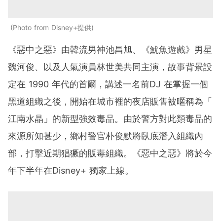
Photo from Disney+提供
《惡中之惡》由韓流男神池昌旭、《魷魚遊戲》男星
魏河俊、
以及人氣演員林世美共同主演，故事背景設
定在
1990
年代的首爾，講述一名前
DJ
在掌握一個
黑道組織之後，開始在城市裡的夜店販售被暱稱為「
江南水晶」的新型強效毒品。
由於警方對此類毒品的
來源所知甚少，鄉村警官朴俊默將臥底潛入組織內
部，打擊近期猖獗的販毒組織。《惡中之惡》
將於今
年下半年在
Disney+
獨家上線。