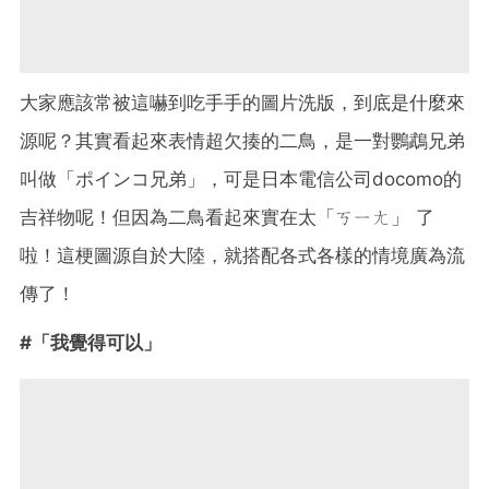
大家應該常被這嚇到吃手手的圖片洗版，到底是什麼來
源呢？其實看起來表情超欠揍的二鳥，是一對鸚鵡兄弟
叫做「ポインコ兄弟」，可是日本電信公司docomo的
吉祥物呢！但因為二鳥看起來實在太「ㄎㄧㄤ」 了
啦！這梗圖源自於大陸，就搭配各式各樣的情境廣為流
傳了！
#「我覺得可以」