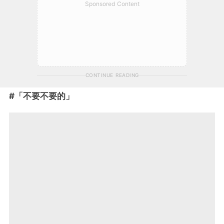
Sponsored Content
CONTINUE READING
#「不要不要的」