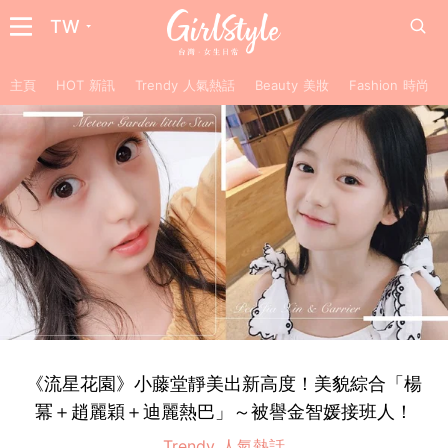
TW
主頁
HOT 新訊
Trendy 人氣熱話
Beauty 美妝
Fashion 時尚
《流星花園》小藤堂靜美出新高度！美貌綜合「楊
冪＋趙麗穎＋迪麗熱巴」～被譽金智媛接班人！
Trendy 人氣熱話