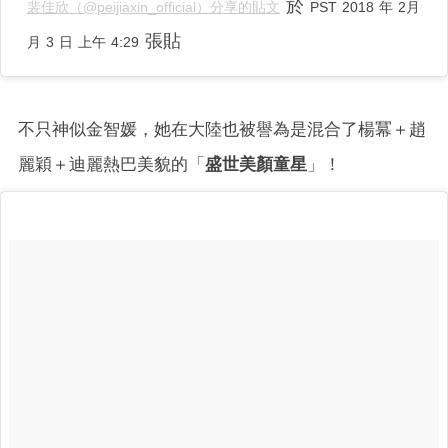
於
裴佳欣（@peijiaxin_official）分享的貼文
PST 2018 年 2月
張貼
月 3 日 上午 4:29
不只神似金智媛，她在大陸也被譽為是混合了楊冪＋趙
麗穎＋迪麗熱巴美貌的「
盛世美顏童星
」！