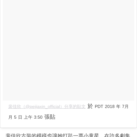
於
裴佳欣（@peijiaxin_official）分享的貼文
PDT 2018 年 7月
張貼
月 5 日 上午 3:50
裴佳欣古裝的模樣也讓她打趴一票小童星，在許多劇集