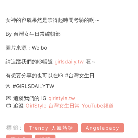
女神的容貌果然是禁得起時間考驗的啊～
By
台灣女生日常編輯部
圖片來源：Weibo
請追蹤我們的
IG
帳號
girlsdaily.tw
喔～
有想要分享的也可以在
IG #
台灣女生日
常
#GIRLSDAILYTW
💌 追蹤我們的 IG
girlstyle.tw
📺 追蹤
GirlStyle 台灣女生日常 YouTube頻道
標籤:
Trendy 人氣熱話
Angelababy