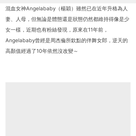
混血女神Angelababy（楊穎）雖然已在近年升格為人
妻、人母，但無論是體態還是狀態仍然都維持得像是少
女一樣，近期也有粉絲發現，原來在11年前，
Angelababy曾經是周杰倫所欽點的伴舞女郎，逆天的
高顏值經過了10年依然沒改變～