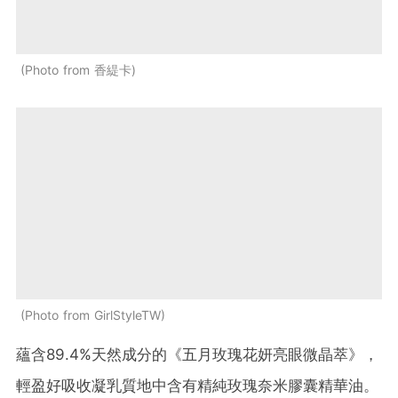
Photo from 香緹卡
Photo from GirlStyleTW
蘊含
89.4%
天然
成分的《五月玫瑰花妍亮眼微晶萃》，
輕盈好吸收凝乳質地中含有精純玫瑰奈米膠囊精華油。