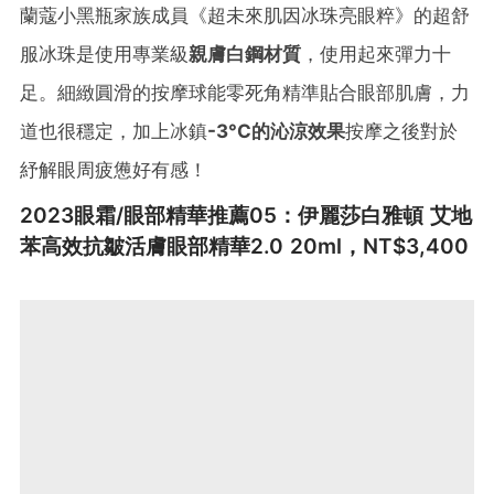
蘭蔻小黑瓶家族成員《
超
未來
肌
因
冰
珠
亮
眼
粹
》的超舒
服冰珠是使用專業級
親膚白鋼材質
，使用起來彈力十
足。細緻圓滑的按摩球能零死角精準貼合眼部肌膚，力
道也很穩定，加上冰鎮
-3°C的沁涼效果
按摩之後對於
紓解眼周疲憊好有感！
2023眼霜/眼部精華推薦05：伊麗莎白雅頓 艾地
苯高效抗皺活膚
眼
部
精華
2.0 20ml，NT$3,400