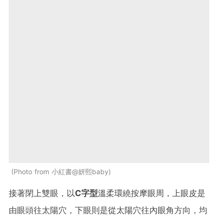
Photo from 小紅書@妍熙baby
接著閉上雙眼，以
C字型
溫柔環繞按摩眼周，上眼皮是
由眼頭往太陽穴，下眼則是從太陽穴往內眼角方向，均