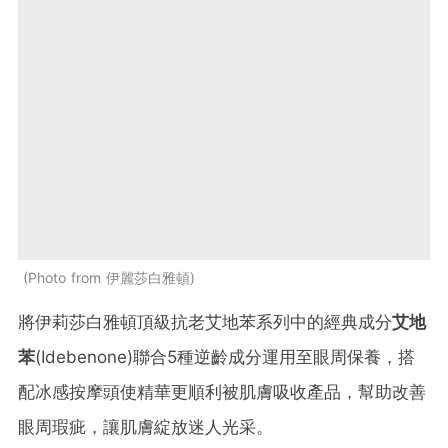
Photo from 伊麗莎白雅頓
將伊莉莎白雅頓頂級抗老艾地苯系列中的經典成分
艾地
苯
(Idebenone)聯合5種逆齡成分運用至眼周保養，搭
配冰感按摩頭使精華更順利被肌膚吸收產品，幫助改善
眼周瑕疵，讓肌膚綻放迷人光采。