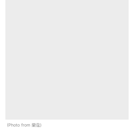
Photo from 蘭蔻