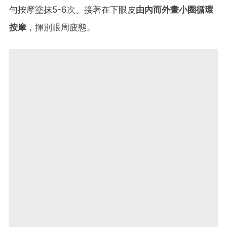
勻按摩塗抹5-6次。接著在下眼皮
由內而外畫小圈循環
按摩
，揮別眼周疲態。