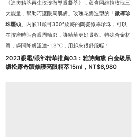
《迪奧精萃再生玫瑰微導眼凝萃》，蘊含岡維拉玫瑰三
大能量，幫助呵護眼周肌膚。玫瑰花瓣造型的「
微導珍
珠壓頭
」內嵌11顆可360°旋轉的陶瓷微導珍珠，可以
在按摩時貼合眼周輪廓，讓精華更好吸收。特殊合金材
質，瞬間降膚溫達-1.3°C，用起來很舒服喔！
2023眼霜/眼部精華推薦03：雅詩蘭黛 白金級黑
鑽松露奇蹟修護亮眼精萃15ml，NT$6,980