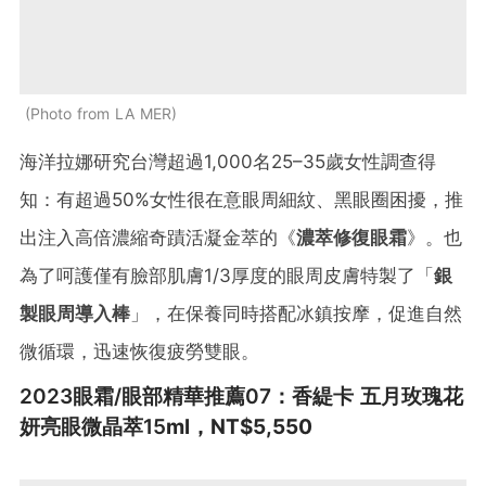
Photo from LA MER
海洋拉娜研究台灣超過1,000名25–35歲女性調查得
知：有超過50%女性很在意眼周細紋、黑眼圈困擾，推
出注入高倍濃縮奇蹟活凝金萃的《
濃萃修復眼霜
》。也
為了呵護僅有臉部肌膚1/3厚度的眼周皮膚特製了「
銀
製眼周導入棒
」，在保養同時搭配冰鎮按摩，促進自然
微循環，迅速恢復疲勞雙眼。
2023眼霜/眼部精華推薦07：香緹卡 五月玫瑰花
妍亮
眼
微晶萃15
ml
，NT$5,550