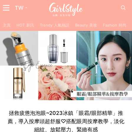
TW
主頁
HOT 新訊
Trendy 人氣熱話
Beauty 美妝
Fashion 時尚
拯救疲憊泡泡眼~2023冰鎮「眼霜/眼部精華」推
薦，導入按摩頭超舒服♡搭配眼周按摩教學，淡化
細紋、放鬆壓力、緊緻有感