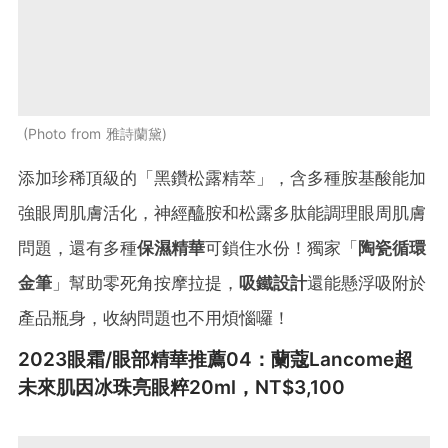
Photo from 雅詩蘭黛
添加珍稀頂級的「黑鑽松露精萃」，含多種胺基酸能加
強眼周肌膚活化，神經醯胺和松露多肽能調理眼周肌膚
問題，還有多種
保濕精華
可鎖住水份！獨家「
陶瓷循環
金筆
」幫助零死角按摩拉提，
吸鐵設計
還能懸浮吸附於
產品瓶身，收納問題也不用煩惱囉！
2023眼霜/眼部精華推薦04：蘭蔻Lancome超
未來肌因冰珠亮眼粹20ml，NT$3,100