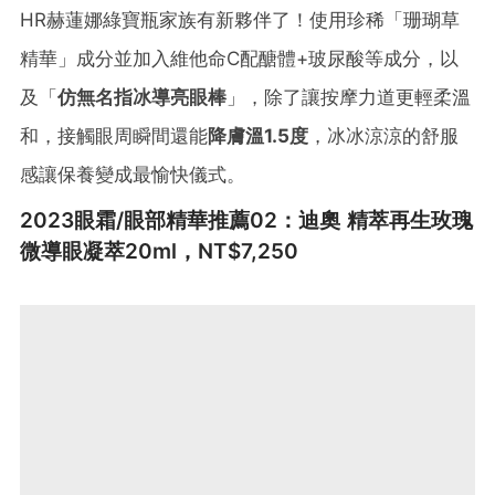
HR赫蓮娜綠寶瓶家族有新夥伴了！使用珍稀「珊瑚草
精華」成分並加入維他命C配醣體+玻尿酸等成分，以
及「
仿無名指冰導亮眼棒
」，除了讓按摩力道更輕柔溫
和，接觸眼周瞬間還能
降膚溫
1.5
度
，冰冰涼涼的舒服
感讓保養變成最愉快儀式。
2023眼霜/眼部精華推薦02：迪奧 精萃再生玫瑰
微導眼凝萃20ml，NT$7,250