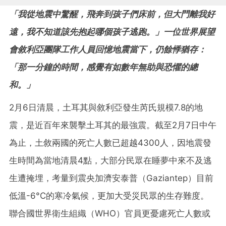
「我從地震中驚醒，飛奔到孩子們床前，但大門離我好
遠，我不知道該先抱起哪個孩子逃跑。」一位世界展望
會敘利亞團隊工作人員回憶地震當下，仍餘悸猶存：
「那一分鐘的時間，感覺有如數年無助與恐懼的總
和。」
2月6日清晨，土耳其與敘利亞發生芮氏規模7.8的地
震，是近百年來襲擊土耳其的最強震。截至2月7日中午
為止，土敘兩國的死亡人數已超越4300人，因地震發
生時間為當地清晨4點，大部分民眾在睡夢中來不及逃
生遭掩埋，考量到震央加濟安泰普（Gaziantep）目前
低溫-6°C的寒冷氣候，更加大受災民眾的生存難度。
聯合國世界衛生組織（WHO）官員更憂慮死亡人數或