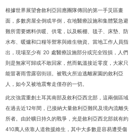
根據世界展望會敘利亞回應團隊傳回的第一手災區畫
面，多數房屋全倒或半倒，在地醫療設施和集體緊急避
難所需要燃料供暖、供電，以及帳棚、毯子、床墊、防
水布、暖爐和口糧等禦寒與維生物資。當地工作人員指
出，現場至少有 20 處醫療設施部分或完全毀損，人們
則是無家可歸或不敢回家，然而氣溫接近零度，大家只
能冒著雨雪露宿街頭。被戰火所迫逃離家園的敘利亞
人，如今又被地震奪走僅存的一切。
此次強震重創土耳其南部及敘利亞西北部，這兩個區域
在過去近12年間，已接納大量敘利亞難民及境內流離失
所者。由於曠日持久的戰爭，光是敘利亞西北部就有約
410萬人依靠人道救援維生，其中大多數是容易遭受傷