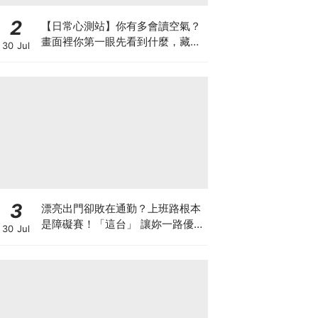
2
【日常心測站】你有多會讀空氣？
畫面裡你第一眼先看到什麼，藏著
30 Jul
你最擅長讀懂的內心能力
3
漂亮出門卻敗在通勤？上班路根本
是障礙賽！「這台」 讓妳一路優雅
30 Jul
不卡關～