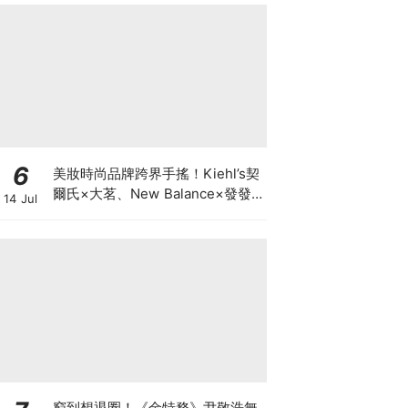
6
美妝時尚品牌跨界手搖！Kiehl’s契
爾氏×大茗、New Balance×發發
14 Jul
& COLD STONE、怡麗絲爾×抿茶
夏日限定登場
窮到想退圈！《金特務》尹敬浩無