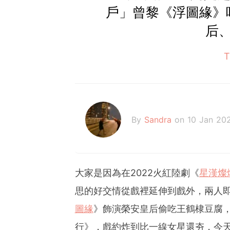
戶」曾黎《浮圖緣》
后
By
Sandra
on 10 Jan 20
大家是因為在2022火紅陸劇《
星漢燦
思的好交情從戲裡延伸到戲外，兩人
圖緣
》飾演榮安皇后偷吃王鶴棣豆腐，
行》，戲約炸到比一線女星還夯，今