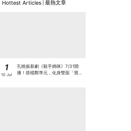
最熱文章
Hottest Articles
1
孔曉振新劇《殺手媽咪》7/31開
播！搭檔鄭準元，化身雙面「寶媽
10 Jul
狙擊手」劇情、角色看點全攻略