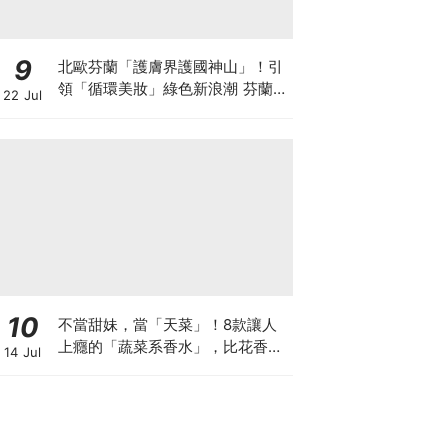
9
北歐芬蘭「護膚界護國神山」！引
領「循環美妝」綠色新浪潮 芬蘭國
22 Jul
民品牌 Lumene 露明研 重磅登台
10
不當甜妹，當「天菜」！8款讓人
上癮的「蔬菜系香水」，比花香更
14 Jul
高級♡