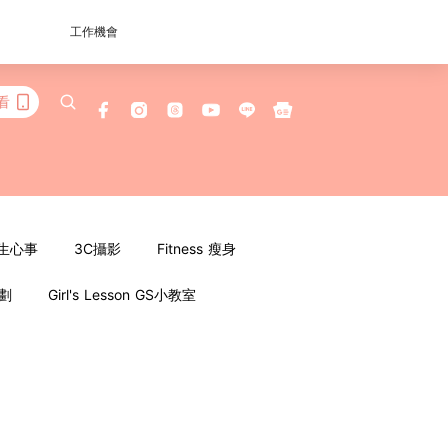
工作機會
看
女生心事
3C攝影
Fitness 瘦身
企劃
Girl's Lesson GS小教室