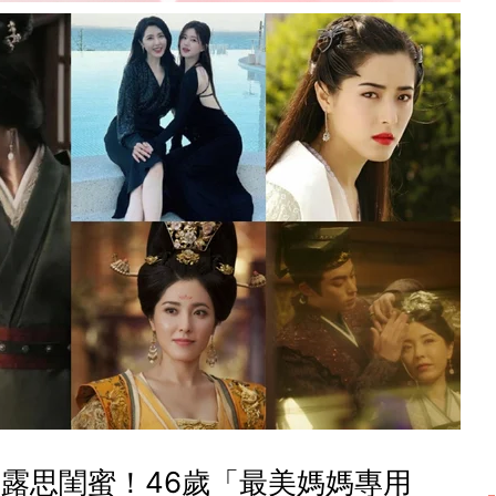
露思閨蜜！46歲「最美媽媽專用