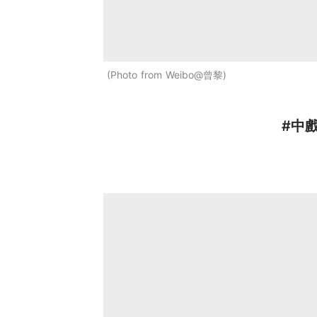
Photo from Weibo@曾黎
#中