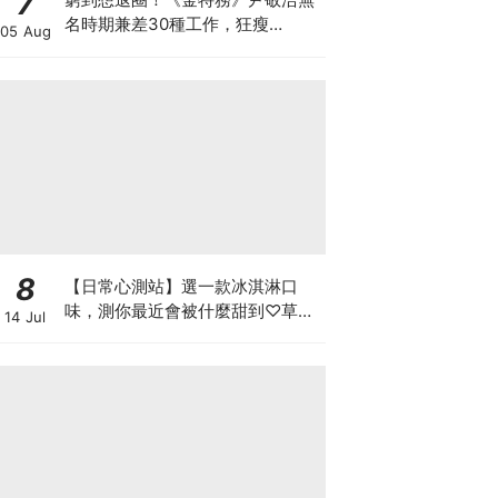
7
名時期兼差30種工作，狂瘦
05 Aug
34kg「如今迎青龍男配角」苦盡
甘來
8
【日常心測站】選一款冰淇淋口
味，測你最近會被什麼甜到♡草莓
14 Jul
牛奶、芒果雪酪或是抹茶冰淇淋