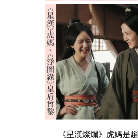
《星漢燦爛》虎媽是趙