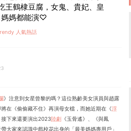
吃王鶴棣豆腐，女鬼、貴妃、皇
、媽媽都能演♡
Trendy 人氣熱話
23
爛
》注意到女星曾黎的嗎？這位熟齡美女演員與趙露
即將在《偷偷藏不住》再演母女檔，而她近期在《
浮
接下來還要演出2023
陸劇
《玉骨遙》、《與鳳
天帶大家來認識中戲校花出身的「最美媽媽專用戶」