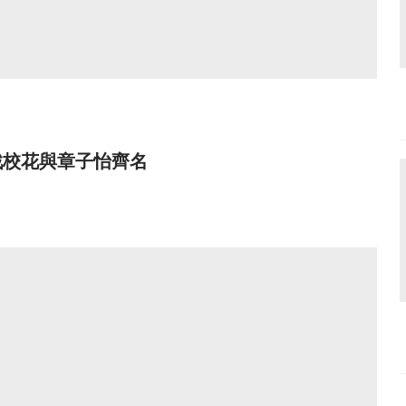
戲校花與章子怡齊名