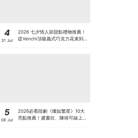
4
2026 七夕情人節甜點禮物推薦！
從Venchi頂級義式巧克力花束到
31 Jul
LADY M香檳千層，用甜蜜儀式感
告白！
5
2026必看陸劇《燦如繁星》10大
亮點推薦！虞書欣、陳靖可線上看
08 Jul
平台、更新時間與原著結局懶人包