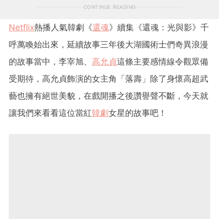
CONTINUE READING
Netflix
熱播人氣韓劇《
還魂
》續集《還魂：光與影》千
呼萬喚始出來，延續故事三年後大湖國術士們奇異浪漫
的故事當中，李宰旭、
高允貞
這條主要感情線令觀眾備
受期待，高允貞飾演的女主角「落壽」除了身懷高超武
藝也擁有絕世美貌，在戲開播之後讚譽聲不斷，今天就
讓我們來看看這位當紅
韓劇
女星的故事吧！