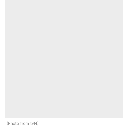
Photo from tvN