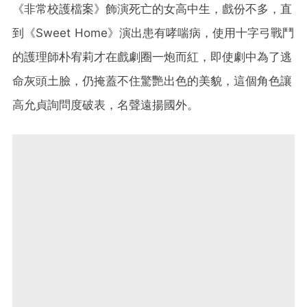
《非常校護檔案》飾演死亡的女高中生，戲份不多，直
到《Sweet Home》演出患有哮喘病，使用十字弓戰鬥
的護理師朴宥莉才在戲劇圈一炮而紅，即使劇中為了逃
命灰頭土臉，仍掩蓋不住驚艷出色的美貌，這個角色讓
高允貞詢問度破表，名聲遠揚國外。