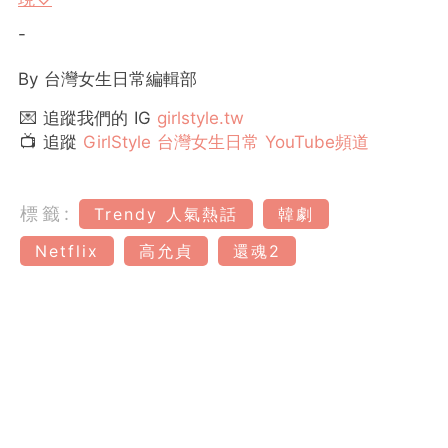
-
By 台灣女生日常編輯部
💌 追蹤我們的 IG
girlstyle.tw
📺 追蹤
GirlStyle 台灣女生日常 YouTube頻道
標籤:
Trendy 人氣熱話
韓劇
Netflix
高允貞
還魂2