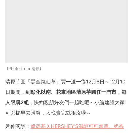
Photo from 清原
清原芋圓「黑金燒仙草」買一送一從12月8日～12月10
日
期間，
到彰化以南、花東地區清原芋圓任一門市，每
人限購2組
，快約親朋好友們一起吃吧～小編建議大家
可以提早去購買，太晚賣完就很沒啦～
延伸閱讀：
肯德基ＸHERSHEY’S濃醇可可蛋撻、奶香