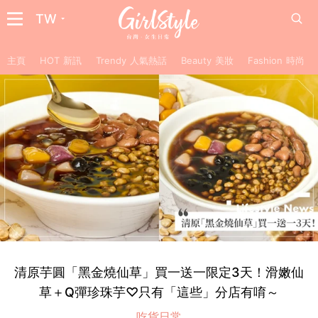
TW
主頁
HOT 新訊
Trendy 人氣熱話
Beauty 美妝
Fashion 時尚
清原芋圓「黑金燒仙草」買一送一限定3天！滑嫩仙
草＋Q彈珍珠芋♡只有「這些」分店有唷～
吃貨日常