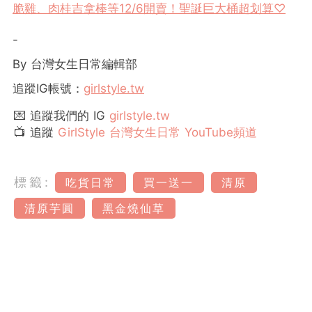
脆雞、肉桂吉拿棒等12/6開賣！聖誕巨大桶超划算♡
-
By 台灣女生日常編輯部
追蹤IG帳號：
girlstyle.tw
💌 追蹤我們的 IG
girlstyle.tw
📺 追蹤
GirlStyle 台灣女生日常 YouTube頻道
標籤:
吃貨日常
買一送一
清原
清原芋圓
黑金燒仙草