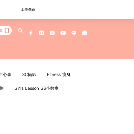
工作機會
看
女生心事
3C攝影
Fitness 瘦身
企劃
Girl's Lesson GS小教室