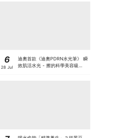
6
迪奧首款《迪奧PDRN水光筆》 瞬
效肌活水光 - 擦的科學美容級
28 Jul
PDRN！革新推出《迪奧玻尿酸澎
澎筆》 瞬效澎潤 長效年輕
喝水也能「精準養生」？從黑豆、