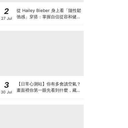
2
從 Hailey Bieber 身上看「隨性鬆
弛感」穿搭：掌握自信從容和健康
27 Jul
生活的首要條件！親自參與設計這
兩條必收藏 Gap 牛仔褲
3
【日常心測站】你有多會讀空氣？
畫面裡你第一眼先看到什麼，藏著
30 Jul
你最擅長讀懂的內心能力