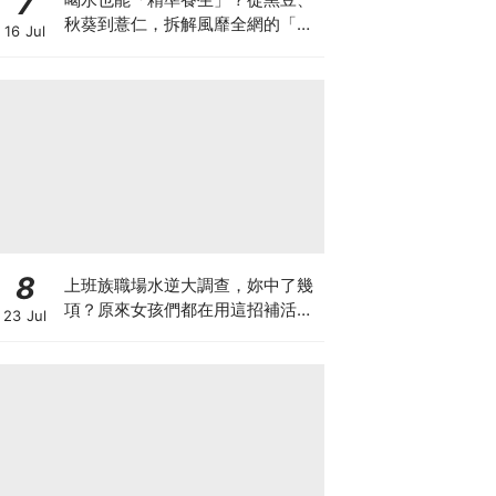
7
秋葵到薏仁，拆解風靡全網的「食
16 Jul
材水」跟風指南
8
上班族職場水逆大調查，妳中了幾
項？原來女孩們都在用這招補活
23 Jul
力，統一陽光陽光黃金豆豆漿陪妳
找回好狀態♡