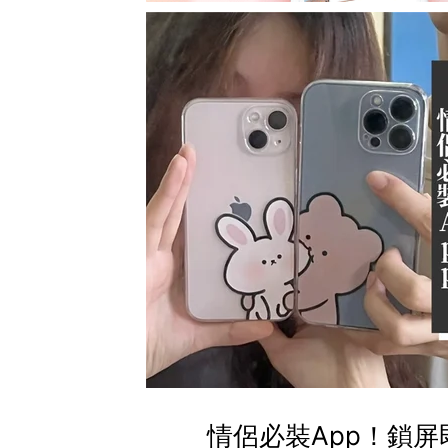
情侶必裝App！鎖