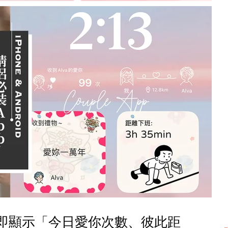
屏即顯示「今日愛你次數、彼此距