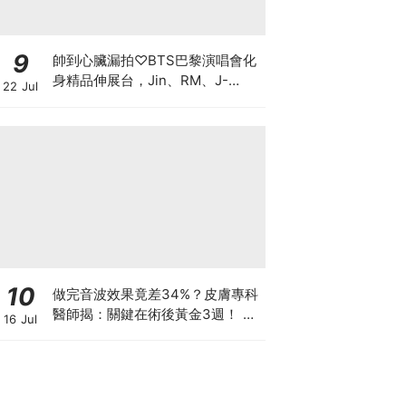
9
帥到心臟漏拍♡BTS巴黎演唱會化
身精品伸展台，Jin、RM、J-
22 Jul
hope、Jimin、V、柾國戰袍細節
一次看
10
做完音波效果竟差34%？皮膚專科
醫師揭：關鍵在術後黃金3週！ 醫
16 Jul
美界首創「美國音波 拉提凍膜」讓
效果開啟「倍速播放模式」