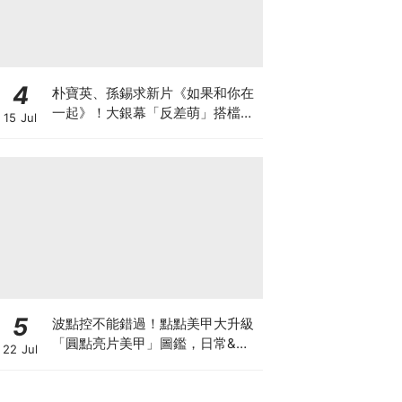
4
朴寶英、孫錫求新片《如果和你在
一起》！大銀幕「反差萌」搭檔、
15 Jul
電影劇情大綱與上映資訊懶人包
5
波點控不能錯過！點點美甲大升級
「圓點亮片美甲」圖鑑，日常&派
22 Jul
對輕鬆駕馭