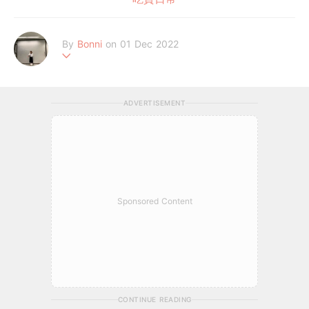
By
Bonni
on 01 Dec 2022
٩(๑❛ᴗ❛๑)۶
ADVERTISEMENT
Sponsored Content
CONTINUE READING