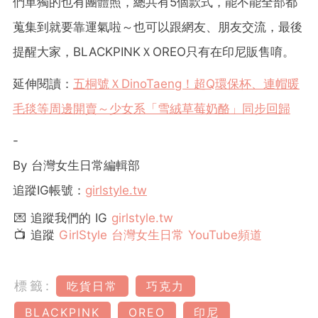
們單獨的也有團體照，總共有5個款式，能不能全部都
蒐集到就要靠運氣啦～也可以跟網友、朋友交流，最後
提醒大家，BLACKPINKＸOREO只有在印尼販售唷。
延伸閱讀：
五桐號ＸDinoTaeng！超Q環保杯、連帽暖
毛毯等周邊開賣～少女系「雪絨草莓奶酪」同步回歸
-
By 台灣女生日常編輯部
追蹤IG帳號：
girlstyle.tw
💌 追蹤我們的 IG
girlstyle.tw
📺 追蹤
GirlStyle 台灣女生日常 YouTube頻道
標籤:
吃貨日常
巧克力
BLACKPINK
OREO
印尼