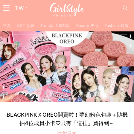
TW
主頁
HOT 新訊
Trendy 人氣熱話
Beauty 美妝
Fashion 時尚
BLACKPINKＸOREO開賣啦！夢幻粉色包裝＋隨機
抽4位成員小卡♡只有「這裡」買得到～
吃貨日常