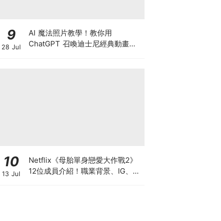
9
AI 魔法照片教學！教你用
ChatGPT 召喚迪士尼經典動畫，
28 Jul
秒變童話女主角（內附指令懶人
包）
10
Netflix《母胎單身戀愛大作戰2》
12位成員介紹！職業背景、IG、天
13 Jul
菜級顏值與母單原因（陸續更新
中）