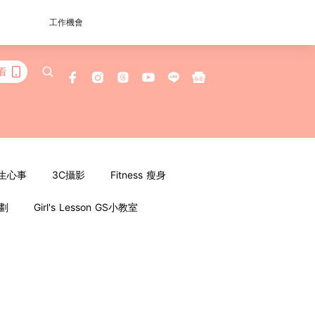
工作機會
看
女生心事
3C攝影
Fitness 瘦身
企劃
Girl's Lesson GS小教室