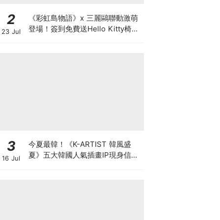
2
《彩虹島物語》x 三麗鷗聯動激萌
登場！簽到免費送Hello Kitty椅
23 Jul
子，【惡魔的低語】10週年改版與
見面會同步狂歡！
3
今夏最韓！《K-ARTIST 韓風盛
夏》五大韓國人氣插畫IP現身信義
16 Jul
ATT 再抽首爾雙人機票