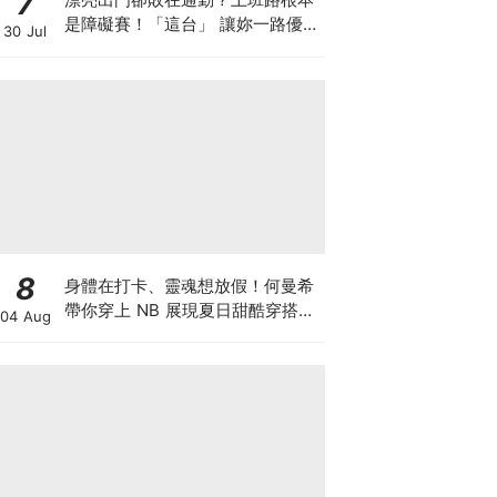
7
是障礙賽！「這台」 讓妳一路優雅
30 Jul
不卡關～
8
身體在打卡、靈魂想放假！何曼希
帶你穿上 NB 展現夏日甜酷穿搭
04 Aug
學，超萌限量 N 寶飲料提袋等你
拿♡