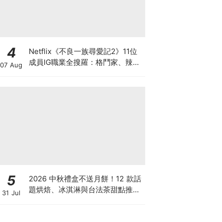
4
Netflix《不良一族尋愛記2》11位
成員IG職業全搜羅：格鬥家、辣妹
07 Aug
模特、自衛隊饒舌歌手
5
2026 中秋禮盒不送月餅！12 款話
題烘焙、冰淇淋與台法茶甜點推
31 Jul
薦：告別傳統蛋黃酥，用創意禮盒
驚豔全場