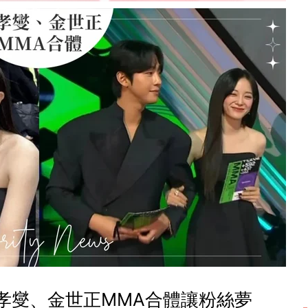
孝燮、金世正MMA合體讓粉絲夢