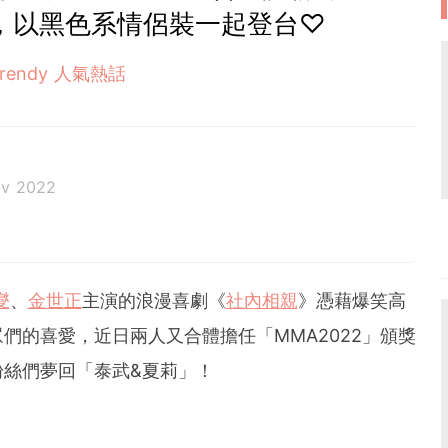
，以黑色系情侶裝一起登台♡
Trendy 人氣熱話
ov 2022
燮
、
金世正
主演的浪漫喜劇《
社內相親
》憑藉爆笑高
們的喜愛，近日兩人又合體擔任「MMA2022」頒獎
絲們夢回「泰武&夏莉」！