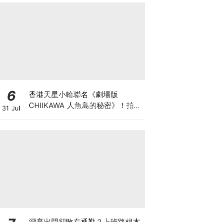
6
香港天星小輪聯名《劇場版
CHIIKAWA 人魚島的秘密》！拍照
31 Jul
打卡亮點、限定套裝與集章攻略全
解析
漂亮出門卻敗在通勤？上班路根本