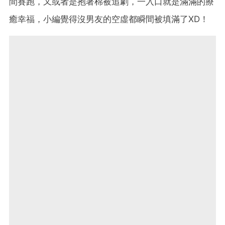
間賽跑，又或者是抱著棉被追劇，一入口就是滿滿的療
癒幸福，小編覺得沒男友的空虛都瞬間被填滿了XD！