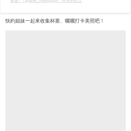
曼曼?（@ariel_chen0404）分享的貼文
快約姐妹一起來收集杯塞、曬曬打卡美照吧！