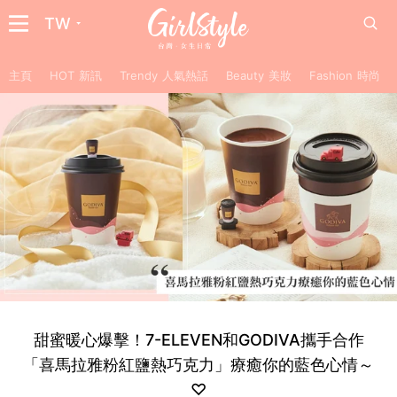
TW
主頁
HOT 新訊
Trendy 人氣熱話
Beauty 美妝
Fashion 時尚
甜蜜暖心爆擊！7-ELEVEN和GODIVA攜手合作
「喜馬拉雅粉紅鹽熱巧克力」療癒你的藍色心情～
♡