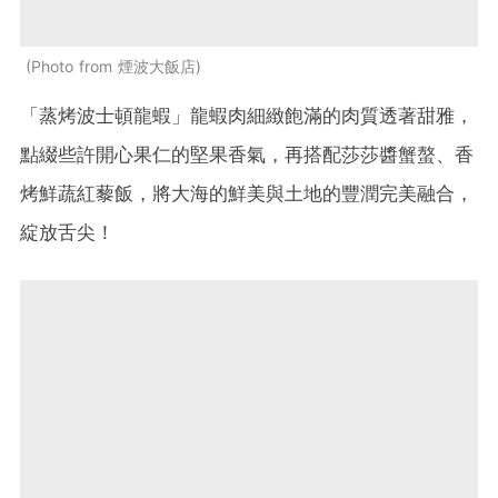
Photo from 煙波大飯店
「蒸烤波士頓龍蝦」
龍蝦肉細緻飽滿的肉質透著甜雅，
點綴些許開心果仁的堅果香氣，再搭配莎莎醬蟹螯、香
烤鮮蔬紅藜飯，將大海的鮮美與土地的豐潤完美融合，
綻放舌尖！