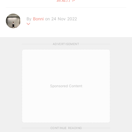
By
Bonni
on 24 Nov 2022
٩(๑❛ᴗ❛๑)۶
ADVERTISEMENT
Sponsored Content
CONTINUE READING