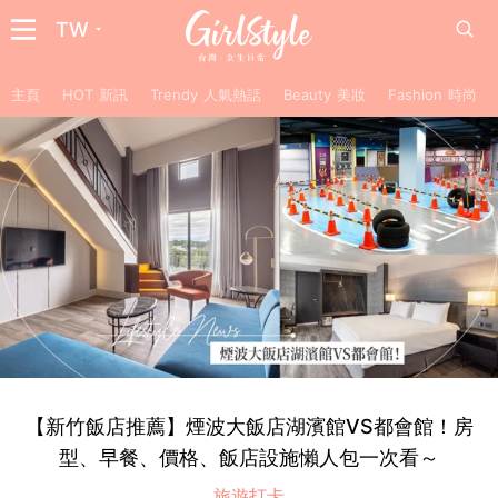
TW
主頁
HOT 新訊
Trendy 人氣熱話
Beauty 美妝
Fashion 時尚
【新竹飯店推薦】煙波大飯店湖濱館VS都會館！房
型、早餐、價格、飯店設施懶人包一次看～
旅遊打卡