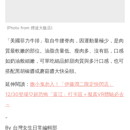
Photo from 煙波大飯店
「美國菲力牛排」
取自牛腰脊肉，因運動量極少，是肉
質最軟嫩的部位。油脂含量低、瘦肉多、沒有筋，口感
如奶油般細嫩，可單吃細品鮮甜肉質與多汁口感，也可
搭配黑胡椒醬或蘑菇醬大快朵頤。
延伸閱讀：
膽小鬼勿入！「伊藤潤二限定快閃店」
12/30登場♡超恐怖「富江」打卡區＋擬真VR體驗必去
～
-
By 台灣女生日常編輯部