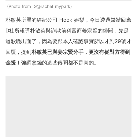
Photo from IG@rachel_mypark
朴敏英所屬的經紀公司 Hook 娛樂，今日透過媒體回應
D社所報導朴敏英與詐欺前科富商姜宗賢的緋聞，先是
道歉晚出面了，因為要跟本人確認事實所以才到29號才
回覆，提到
朴敏英已與姜宗賢分手，更沒有從對方得到
金援！
強調拿錢的這些傳聞都不是真的。