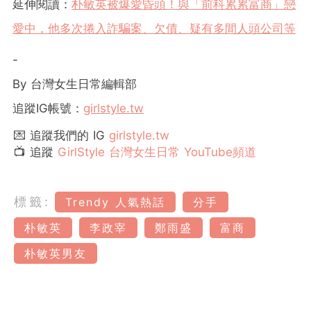
延伸閱讀：
朴敏英被爆愛昏頭！與「前科累累富商」戀
愛中，他多次捲入詐騙案、欠債、疑有多間人頭公司等
-
By 台灣女生日常編輯部
追蹤IG帳號：
girlstyle.tw
💌 追蹤我們的 IG
girlstyle.tw
📺 追蹤
GirlStyle 台灣女生日常 YouTube頻道
標籤:
Trendy 人氣熱話
分手
朴敏英
李政宰
鄭雨盛
富商
朴敏英男友