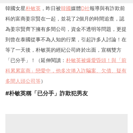
韓國女星
朴敏英
，昨日被
韓國
媒體
D社
報導與有詐欺前
科的富商姜宗賢在一起，並花了2個月的時間追查，認
為姜宗賢齊下擁有多間公司，資金不透明等問題，更提
到曾在泰國從事不為人知的行業，引起許多人討論！在
等了一天後，朴敏英的經紀公司終於出面，宣稱雙方
「已分手」！（延伸閱讀：
朴敏英被爆愛昏頭！與「前
科累累富商」戀愛中，他多次捲入詐騙案、欠債、疑有
多間人頭公司等
）
#朴敏英稱「已分手」詐欺犯男友