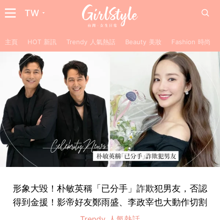
TW
主頁
HOT 新訊
Trendy 人氣熱話
Beauty 美妝
Fashion 時尚
形象大毀！朴敏英稱「已分手」詐欺犯男友，否認
得到金援！影帝好友鄭雨盛、李政宰也大動作切割
Trendy 人氣熱話