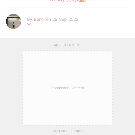
By
Bonni
on 29 Sep 2022
٩(๑❛ᴗ❛๑)۶
ADVERTISEMENT
Sponsored Content
CONTINUE READING