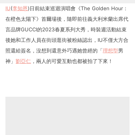
IU
(
李知恩
)日前結束巡迴演唱會《The Golden Hour：
在橙色太陽下》首爾場後，隨即前往義大利米蘭出席代
言品牌GUCCI的2023春夏系列大秀，時裝週活動結束
後她和工作人員在街頭逛街被粉絲認出，IU不僅大方合
照還給簽名，沒想到還意外巧遇她曾經的「
理想型
男
神」
劉亞仁
，兩人的可愛互動也都被拍了下來！