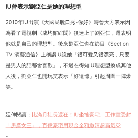
IU曾表示劉亞仁是她的理想型
2010年IU出演《大國民脫口秀-你好》時曾大方表示因
為看了電視劇《成均館緋聞》後迷上了劉亞仁，還表明
他就是自己的理想型。後來劉亞仁也在節目《Section
TV 演藝通信》上稱讚IU說她「很可愛又很漂亮，只要
是男人的話都會喜歡」，不過在得知IU理想型換成其他
人後，劉亞仁也開玩笑表示「好遺憾」引起周圍一陣爆
笑。
延伸閱讀：
比滿月社長還狂！IU坐擁豪宅、工作室受封
「房產女王」，百億豪宅用現金全額繳清超霸氣♡
-