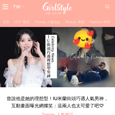
TW
主頁
HOT 新訊
Trendy 人氣熱話
Beauty 美妝
Fashion 時尚
曾說他是她的理想型！IU米蘭街頭巧遇人氣男神，
互動畫面曝光網燦笑：這兩人也太可愛了吧♡
Trendy 人氣熱話