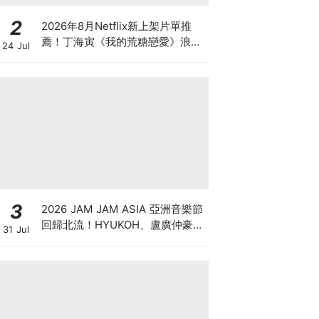
2
2026年8月Netflix新上架片單推
薦！丁海寅《我的荒糖戀愛》浪漫
24 Jul
回歸、日本戀綜《不良一族尋愛
記》第2季來了
3
2026 JAM JAM ASIA 亞洲音樂節
回歸北流！HYUKOH、盧廣仲豪華
31 Jul
卡司、七大舞台與門票票價全攻略