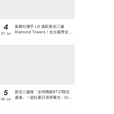
4
集雅社攜手 LG 進駐新光三越
Diamond Towers！全台最齊全
27 Jul
LG 旗艦館 盛大開幕
5
新光三越推「全球獨家BT21限定
週邊」！超狂夏日清單曝光：IU、
09 Jul
Rosé、周董同款免飛出國，學會
這樣刷再賺7%回饋！