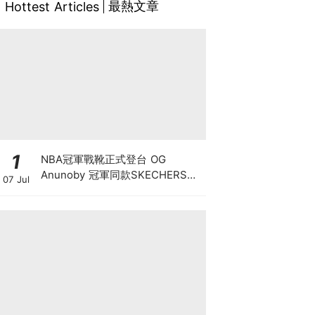
最熱文章
Hottest Articles
1
NBA冠軍戰靴正式登台 OG
Anunoby 冠軍同款SKECHERS
07 Jul
SKX Nexus "NYC Blue" PE 7月4
日(六)中午12點整，限量開放預
購！見證NBA歷史級逆轉與奪冠榮
耀，全球瘋搶的冠軍戰靴10月正式
抵台