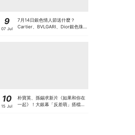
9
7月14日銀色情人節送什麼？
Cartier、BVLGARI、Dior銀色珠
07 Jul
寶飾品推薦，送出質感滿分的告白
心意
10
朴寶英、孫錫求新片《如果和你在
一起》！大銀幕「反差萌」搭檔、
15 Jul
電影劇情大綱與上映資訊懶人包