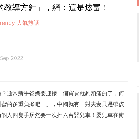
的教導方針」，網：這是炫富！
Trendy 人氣熱話
 Sep 2022
驗？通常新手爸媽要迎接一個寶寶就夠頭痛的了，何
甜蜜的多重負擔吧！」，中國就有一對夫妻只是帶孩
兩個人四隻手居然要一次推六台嬰兒車！嬰兒車在街