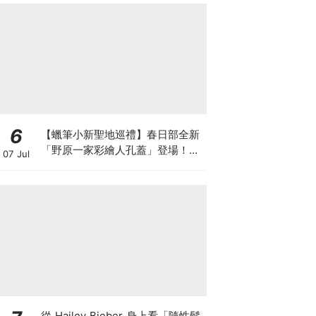
6
【蠟筆小新聖地巡禮】春日部全新
「野原一家彩繪人孔蓋」登場！5
07 Jul
大打卡地點與限定設計全攻略
從 Hailey Bieber 身上看「隨性鬆