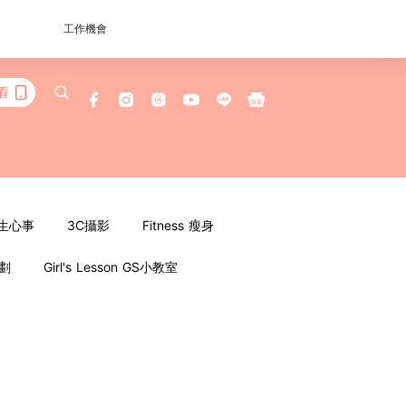
工作機會
看
女生心事
3C攝影
Fitness 瘦身
企劃
Girl's Lesson GS小教室