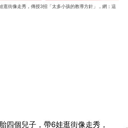
胎四個兒子，帶6娃逛街像走秀，