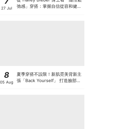
7
弛感」穿搭：掌握自信從容和健康
27 Jul
生活的首要條件！親自參與設計這
兩條必收藏 Gap 牛仔褲
8
夏季穿搭不設限！新肌霓美背新主
張「Back Yourself」 打造臉部級
05 Aug
背部養膚儀式