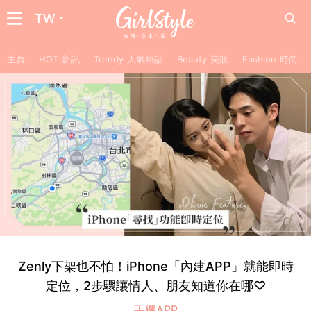
TW
主頁
HOT 新訊
Trendy 人氣熱話
Beauty 美妝
Fashion 時尚
Zenly下架也不怕！iPhone「內建APP」就能即時
定位，2步驟讓情人、朋友知道你在哪♡
手機APP