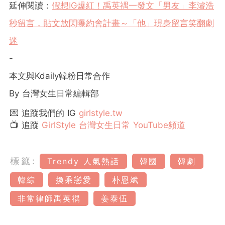
延伸閱讀：
假想IG爆紅！禹英禑一發文「男友」李濬浩
秒留言，貼文放閃曝約會計畫～「他」現身留言笑翻劇
迷
-
本文與Kdaily韓粉日常合作
By 台灣女生日常編輯部
💌 追蹤我們的 IG
girlstyle.tw
📺 追蹤
GirlStyle 台灣女生日常 YouTube頻道
標籤:
Trendy 人氣熱話
韓國
韓劇
韓綜
換乘戀愛
朴恩斌
非常律師禹英禑
姜泰伍