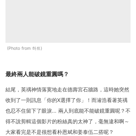
Photo from 하트
最終兩人能破鏡重圓嗎？
結尾，英禑神情落寞地走在德壽宮石牆路，這時她突然
收到了一則訊息「你的X選擇了你」！而濬浩看著英禑
也忍不住留下了眼淚... 兩人到底能不能破鏡重圓呢？不
得不說剪輯這個影片的粉絲真的太神了，毫無違和啊～
大家看完是不是很想看朴恩斌和姜泰伍二搭呢？