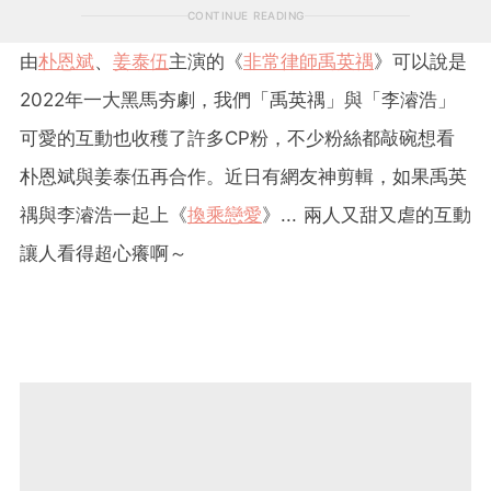
CONTINUE READING
由
朴恩斌
、
姜泰伍
主演的《
非常律師禹英禑
》可以說是
2022年一大黑馬夯劇，我們「禹英禑」與「李濬浩」
可愛的互動也收穫了許多CP粉，不少粉絲都敲碗想看
朴恩斌與姜泰伍再合作。近日有網友神剪輯，如果禹英
禑與李濬浩一起上《
換乘戀愛
》... 兩人又甜又虐的互動
讓人看得超心癢啊～