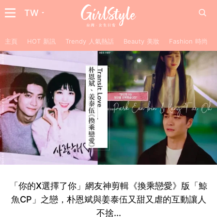
TW
主頁
HOT 新訊
Trendy 人氣熱話
Beauty 美妝
Fashion 時尚
「你的X選擇了你」網友神剪輯《換乘戀愛》版「鯨
魚CP」之戀，朴恩斌與姜泰伍又甜又虐的互動讓人
不捨...