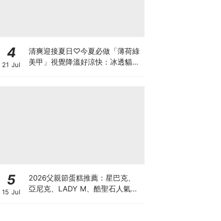
4
清爽迎接夏日♡今夏必做「薄荷綠
美甲」視覺降溫好涼快：冰透貓
21 Jul
眼、奢華蕾絲，換上秒顯白！
5
2026父親節蛋糕推薦：星巴克、
亞尼克、LADY M、酷聖石人氣特
15 Jul
色蛋糕一次看！「大人系風味、視
覺系造型」預購優惠懶人包