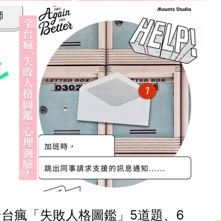
全台瘋「失敗人格圖鑑」5道題、6