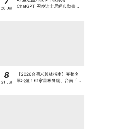
7
ChatGPT 召喚迪士尼經典動畫，
28 Jul
秒變童話女主角（內附指令懶人
包）
8
【2026台灣米其林指南】完整名
單出爐！61家星級餐廳、台南「予
21 Jul
島」首獲一星與綠星雙肯定