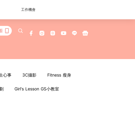
工作機會
看
女生心事
3C攝影
Fitness 瘦身
企劃
Girl's Lesson GS小教室