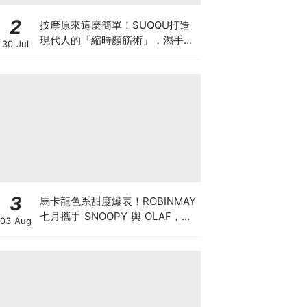
2
按摩原來這麼簡單！SUQQU打造
現代人的「縮時顏筋術」，濕手濕
30 Jul
臉也能用，1分鐘幫你找回立體輪
廓線！
3
馬卡龍色系甜度爆表！ROBINMAY
七月攜手 SNOOPY 與 OLAF，打
03 Aug
造夏日清涼包款