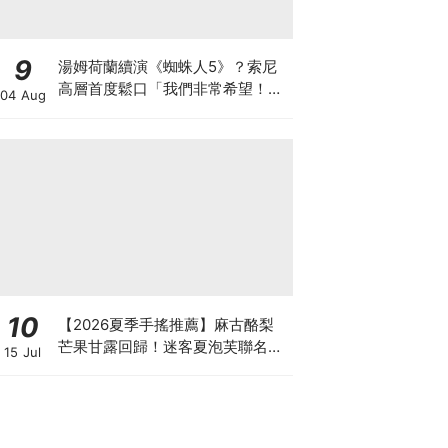
9
湯姆荷蘭續演《蜘蛛人5》？索尼
高層首度鬆口「我們非常希望！」
04 Aug
並回應下一代彼得帕克接班計畫
10
【2026夏季手搖推薦】麻古酪梨
芒果甘露回歸！迷客夏泡芙聯名、
15 Jul
可不可柚檸紅茶5大話題新飲品消
暑必喝