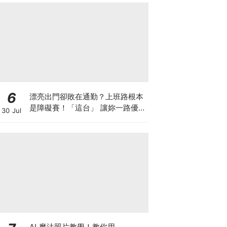
6
漂亮出門卻敗在通勤？上班路根本
是障礙賽！「這台」 讓妳一路優雅
30 Jul
不卡關～
AI 魔法照片教學！教你用