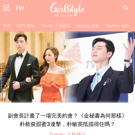
TW
主頁
HOT 新訊
Trendy 人氣熱話
Beauty 美妝
Fashion 時尚
副會長計畫了一場完美約會？《金秘書為何那樣》
朴敘俊甜蜜3連擊，朴敏英抵擋得住嗎？
Trendy 人氣熱話