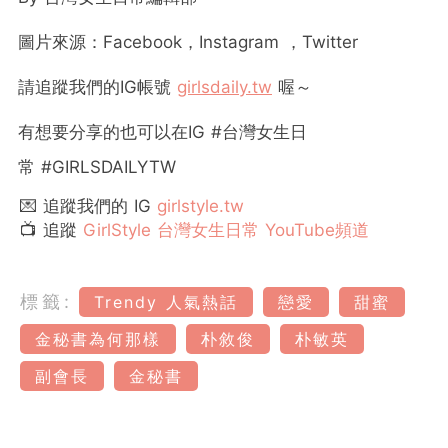
圖片來源：
Facebook
，
Instagram
，
Twitter
請追蹤我們的
IG
帳號
girlsdaily.tw
喔～
有想要分享的也可以在
IG #
台灣女生日
常
#GIRLSDAILYTW
💌 追蹤我們的 IG
girlstyle.tw
📺 追蹤
GirlStyle 台灣女生日常 YouTube頻道
標籤:
Trendy 人氣熱話
戀愛
甜蜜
金秘書為何那樣
朴敘俊
朴敏英
副會長
金秘書