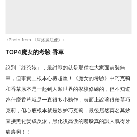
Photo from 《庫洛魔法使》
TOP4魔女的考驗 香草
說到「綠茶婊」，最討厭的就是那種在大家面前裝無
辜，但事實上根本心機超重！《魔女的考驗》中巧克莉
和香草原本是一起到人類世界的學校修練的，但不知道
為什麼香草就是一直很多小動作，表面上說著很羨慕巧
克莉，但心底根本就是嫉妒巧克莉，最後居然莫名其妙
直接黑化變成反派，黑化後高傲的嘴臉真的讓人氣得牙
癢癢啊！！