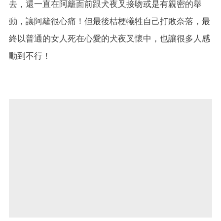
去，還一直在阿籬面前跟犬夜叉接吻或是有親密的舉
動，讓阿籬很心痛！但最後桔梗犧牲自己打敗奈落，最
終以普通的女人死在心愛的犬夜叉懷中，也讓很多人感
動到不行！