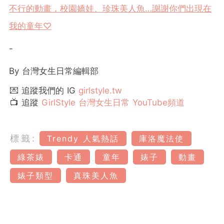
不行的動畫，校園嬌娃、珍珠美人魚…謝謝你們出現在
我的童年♡
-
By 台灣女生日常編輯部
💌 追蹤我們的 IG
girlstyle.tw
📺 追蹤
GirlStyle 台灣女生日常 YouTube頻道
標籤:
Trendy 人氣熱話
庫洛魔法使
綠茶婊
卡通
童年
婊子
動畫
婊子類型
真珠美人魚