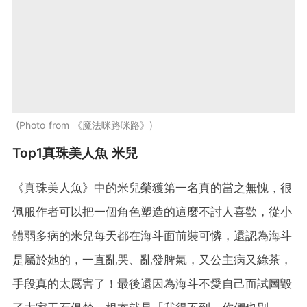
Photo from 《魔法咪路咪路》
Top1真珠美人魚 米兒
《真珠美人魚》中的米兒榮獲第一名真的當之無愧，很
佩服作者可以把一個角色塑造的這麼不討人喜歡，從小
體弱多病的米兒每天都在海斗面前裝可憐，還認為海斗
是屬於她的，一直亂哭、亂發脾氣，又公主病又綠茶，
手段真的太厲害了！最後還因為海斗不愛自己而試圖毀