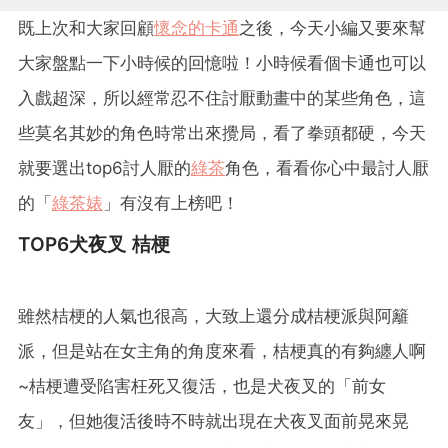
既上次和大家回顧
懷念的卡通
之後，今天小編又要來幫
大家盤點一下小時候的回憶啦！小時候看個卡通也可以
入戲超深，所以經常忍不住討厭動畫中的某些角色，這
些莫名其妙的角色時常出來攪局，看了拳頭都硬，今天
就要選出top6討人厭的
綠茶
角色，看看你心中最討人厭
的「
綠茶婊
」有沒有上榜吧！
TOP6犬夜叉 桔梗
雖然桔梗的人氣也很高，大致上還分成桔梗派與阿籬
派，但是站在女主角的角度來看，桔梗真的有夠纏人啊
~桔梗遭受陷害枉死又復活，也是犬夜叉的「前女
友」，但她復活後時不時就出現在犬夜叉面前晃來晃