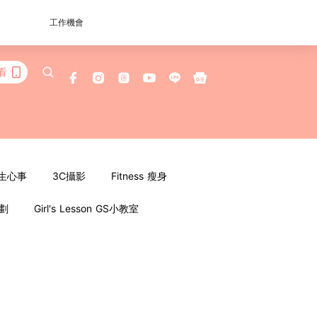
工作機會
看
女生心事
3C攝影
Fitness 瘦身
企劃
Girl's Lesson GS小教室