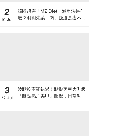
2
韓國超夯「MZ Diet」減重法是什
麼？明明先菜、肉、飯還是瘦不下
16 Jul
來，中醫師說你可能卡在這種體質
3
波點控不能錯過！點點美甲大升級
「圓點亮片美甲」圖鑑，日常&派
22 Jul
對輕鬆駕馭