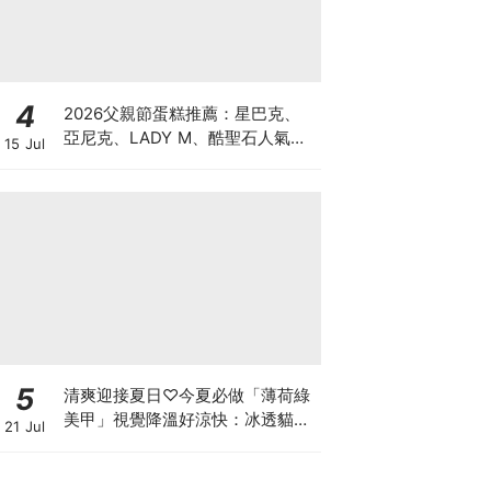
4
2026父親節蛋糕推薦：星巴克、
亞尼克、LADY M、酷聖石人氣特
15 Jul
色蛋糕一次看！「大人系風味、視
覺系造型」預購優惠懶人包
5
清爽迎接夏日♡今夏必做「薄荷綠
美甲」視覺降溫好涼快：冰透貓
21 Jul
眼、奢華蕾絲，換上秒顯白！