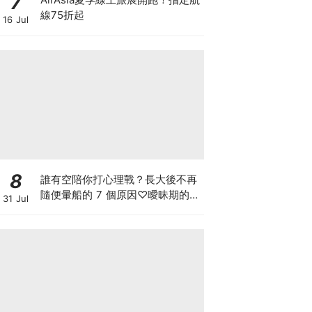
7
線75折起
16 Jul
8
誰有空陪你打心理戰？長大後不再
隨便暈船的 7 個原因♡曖昧期的冷
31 Jul
靜，把主動權留給自己