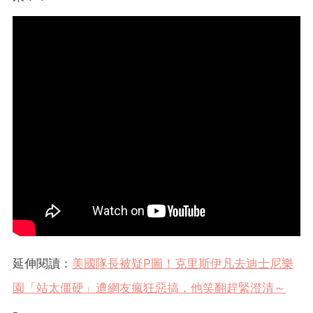
延伸閱讀：
美國隊長被疑P圖！克里斯伊凡去迪士尼樂
園「站太僵硬」遭網友瘋狂惡搞，他笑翻趕緊澄清～
-