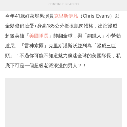
CONTINUE READING
今年41歲好萊塢男演員
克里斯伊凡
（Chris Evans）以
金髮俊俏臉蛋+身高185公分挺拔肌肉體格，出演漫威
超級英雄「
美國隊長
」帥翻全球，與「鋼鐵人」小勞勃
道尼、「雷神索爾」克里斯漢斯沃並列為「漫威三巨
頭」！不過你可能不知道魅力瘋迷全球的美國隊長，私
底下可是一個超級老派浪漫的男人？！