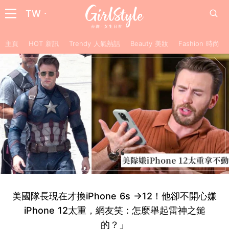
TW
主頁
HOT 新訊
Trendy 人氣熱話
Beauty 美妝
Fashion 時尚
美國隊長現在才換iPhone 6s →12！他卻不開心嫌
iPhone 12太重，網友笑 : 怎麼舉起雷神之鎚
的？」