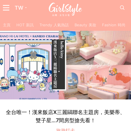
TW
主頁
HOT 新訊
Trendy 人氣熱話
Beauty 美妝
Fashion 時尚
全台唯一！漢來飯店X三麗鷗聯名主題房，美樂蒂、
雙子星…7間房型搶先看！
旅遊打卡