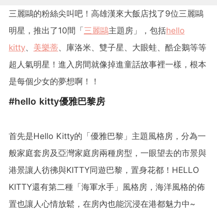
三麗鷗的粉絲尖叫吧！高雄漢來大飯店找了9位三麗鷗
明星，推出了10間「
三麗鷗
主題房」，包括
hello
kitty
、
美樂蒂
、庫洛米、雙子星、大眼蛙、酷企鵝等等
超人氣明星！進入房間就像掉進童話故事裡一樣，根本
是每個少女的夢想啊！！
#hello kitty優雅巴黎房
首先是Hello Kitty的「優雅巴黎」主題風格房，分為一
般家庭套房及亞灣家庭房兩種房型，一眼望去的市景與
港景讓人彷彿與KITTY同遊巴黎，置身花都！HELLO
KITTY還有第二種「海軍水手」風格房，海洋風格的佈
置也讓人心情放鬆，在房內也能沉浸在港都魅力中~