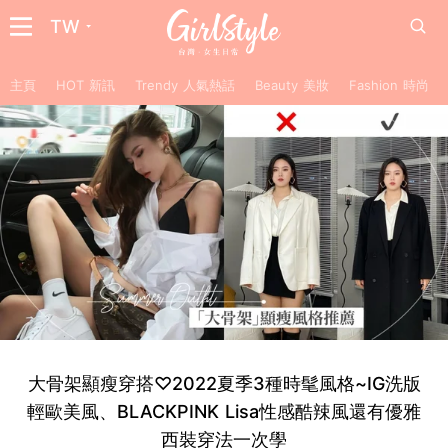
TW
主頁
HOT 新訊
Trendy 人氣熱話
Beauty 美妝
Fashion 時尚
大骨架顯瘦穿搭♡2022夏季3種時髦風格~IG洗版
輕歐美風、BLACKPINK Lisa性感酷辣風還有優雅
西裝穿法一次學