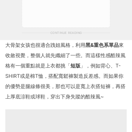
CONTINUE READING
大骨架女孩也很適合跩姐風格，利用
黑&重色系單品
來
收斂視覺，整個人就先纖細了一些。而這樣性感酷辣風
格有一個重點就是上衣都挑「
短版
」，例如背心、T-
SHIRT或是棉T恤，搭配寬鬆褲製造反差感。而如果你
的優勢是腿線條很美，那也可以是寬上衣搭短褲，再搭
上厚底涼鞋或球鞋，穿出下身失蹤的酷辣風~