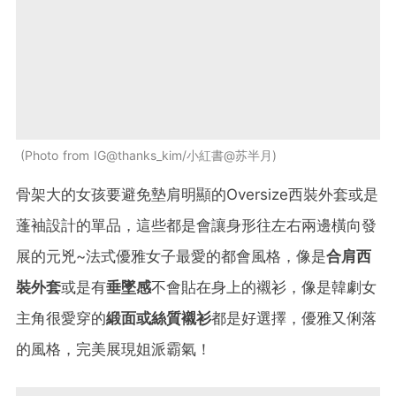
Photo from IG@thanks_kim/小紅書@苏半月
骨架大的女孩要避免墊肩明顯的Oversize西裝外套或是
蓬袖設計的單品，這些都是會讓身形往左右兩邊橫向發
展的元兇~法式優雅女子最愛的都會風格，像是
合肩西
裝外套
或是有
垂墜感
不會貼在身上的襯衫，像是韓劇女
主角很愛穿的
緞面或絲質襯衫
都是好選擇，優雅又俐落
的風格，完美展現姐派霸氣！