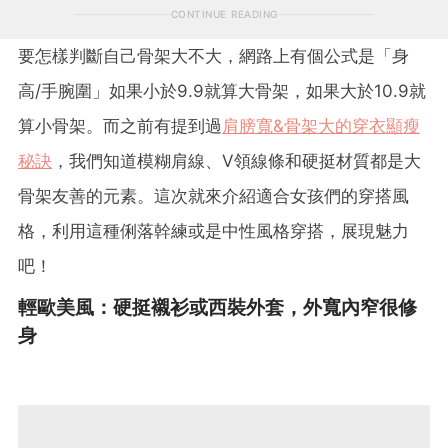
CONTINUE READING
要怎樣判斷自己骨架大不大，網路上有個公式是「身
高/手腕圍」如果小於9.9就算大骨架，如果大於10.9就
算小骨架。而之前有提到過
肩膀寬&骨架大的穿衣顯瘦
秘訣
，我們知道模糊肩線、V領線條和硬挺材質都是大
骨架友善的元素。這次就來介紹適合女孩們的穿搭風
格，利用這種俐落幹練或是中性風格穿搭，展現魅力
吧！
輕歐美風：
硬挺襯衫
或
西裝外套，
外寬內窄很修
身