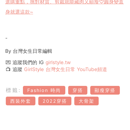
選購重點，挑對材質、剪裁就能藏肉又顯瘦♡圓身變直
身就選這款~
-
By 台灣女生日常編輯
💌 追蹤我們的 IG
girlstyle.tw
📺 追蹤
GirlStyle 台灣女生日常 YouTube頻道
標籤:
Fashion 時尚
穿搭
顯瘦穿搭
西裝外套
2022穿搭
大骨架