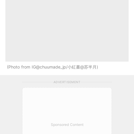
Photo from IG@chuumade_jp/小紅書@苏半月
ADVERTISEMENT
Sponsored Content