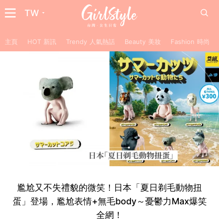
TW
主頁
HOT 新訊
Trendy 人氣熱話
Beauty 美妝
Fashion 時尚
尷尬又不失禮貌的微笑！日本「夏日剃毛動物扭
蛋」登場，尷尬表情+無毛body～憂鬱力Max爆笑
全網！