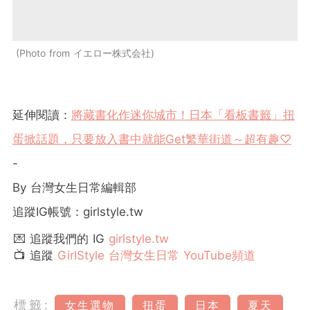
Photo from イエロー株式会社
延伸閱讀：
將藏書化作迷你城市！日本「看板書籤」扭
蛋掀話題，只要放入書中就能Get繁華街道～超有趣♡
-
By 台灣女生日常編輯部
追蹤IG帳號：girlstyle.tw
💌 追蹤我們的 IG
girlstyle.tw
📺 追蹤
GirlStyle 台灣女生日常 YouTube頻道
標籤:
女生選物
扭蛋
日本
夏天