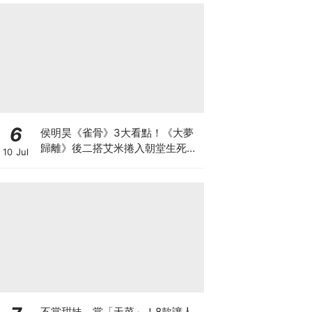
6
侯明昊《雀骨》3大看點！《大夢
歸離》後二搭艾米捲入朝堂生死虐
10 Jul
戀，戰損失明破碎感拉滿！
不當甜妹，當「天菜」！8款讓人