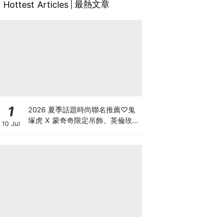
最熱文章
Hottest Articles
1
2026 夏季話題時尚聯名推薦♡鬼
塚虎 X 蒙奇奇限定吊飾、英倫玫瑰
10 Jul
Hello Kitty，還有韓星同款 Y2K
老帽必須衝