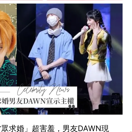
眾求婚」超害羞，男友DAWN現