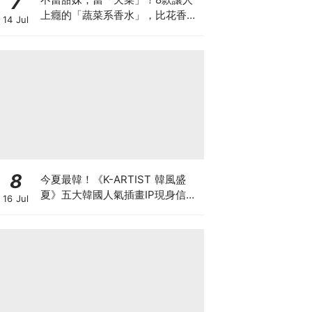
7
上癮的「蔬菜系香水」，比花香更
14 Jul
高級♡
8
今夏最韓！《K-ARTIST 韓風盛
夏》五大韓國人氣插畫IP現身信義
16 Jul
ATT 再抽首爾雙人機票