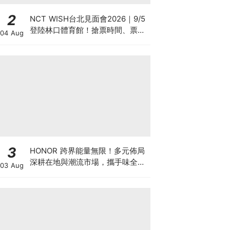
2
NCT WISH台北見面會2026｜9/5
登陸林口體育館！搶票時間、票價
04 Aug
座位圖、Weverse預售攻略總整理
3
HONOR 跨界能量無限！多元佈局
深耕在地與潮流市場，攜手味全龍
03 Aug
進駐大巨蛋萬人盛典！以科技串聯
運動、音樂與潮流文化體驗 ，
HONOR 600 Pro MOLLY Limited
Edition 8/1起限量開賣