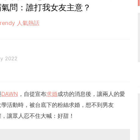
霸氣問：誰打我女友主意？
Trendy 人氣熱話
ay 2022
與
DAWN
，自從宣布
求婚
成功的消息後，讓兩人的愛
大學活動時，被台底下的粉絲求婚，想不到男友
權，讓眾人忍不住大喊：好甜！