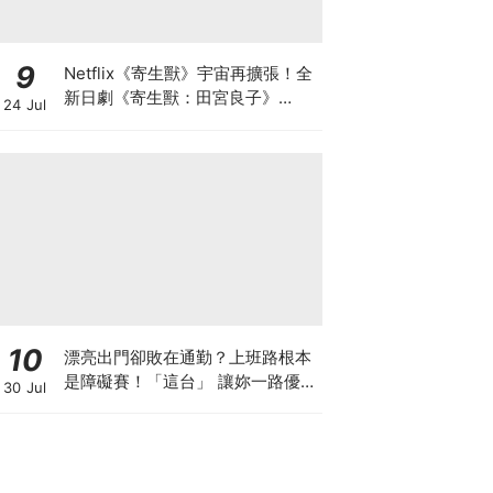
9
Netflix《寄生獸》宇宙再擴張！全
新日劇《寄生獸：田宮良子》
24 Jul
2027上線，忽那汐里主演經典角
色
10
漂亮出門卻敗在通勤？上班路根本
是障礙賽！「這台」 讓妳一路優雅
30 Jul
不卡關～