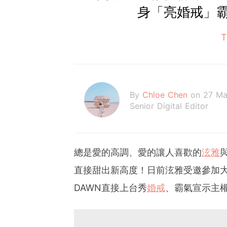
身「亮婚戒」
By
Chloe Chen
on 27 M
Senior Digital Editor
總是愛的高調、愛的讓人喜歡的
泫雅
直接甜出新高度！日前泫雅受邀參加
DAWN直接上台秀
婚戒
、霸氣宣示主