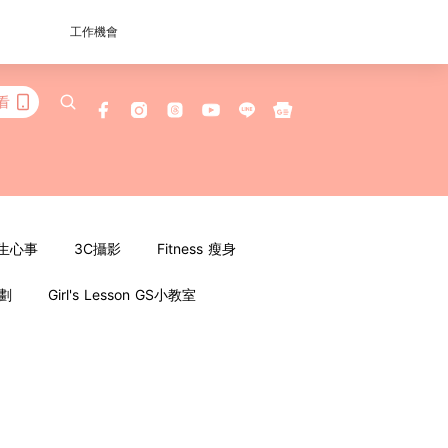
工作機會
看
女生心事
3C攝影
Fitness 瘦身
企劃
Girl's Lesson GS小教室