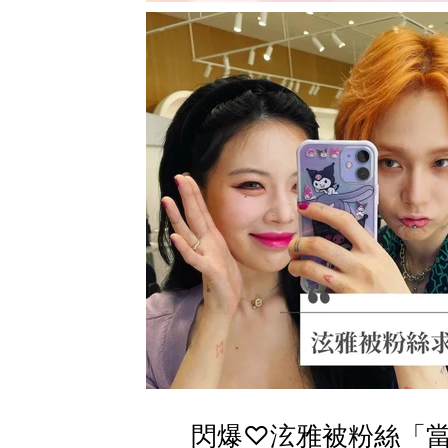
閃爆♡泫雅被粉絲「當