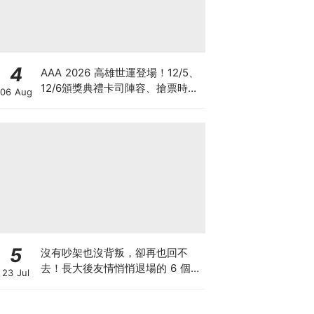
4
AAA 2026 高雄世運登場！12/5、
12/6頒獎典禮卡司陣容、搶票時
06 Aug
間、四面舞台懶人包
5
沒有吵架也沒背叛，卻再也回不
去！長大後友情悄悄退場的 6 個預
23 Jul
兆，看懂就不再糾結