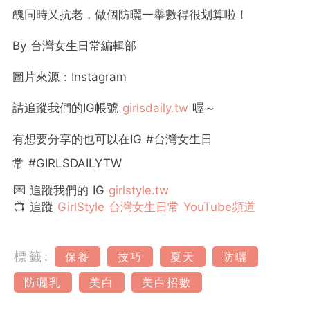
醜同時又抗老，做個防曬一舉數得很划算啦！
By
台灣女生日常編輯部
圖片來源：
Instagram
請追蹤我們的
IG
帳號
girlsdaily.tw
喔～
有想要分享的也可以在
IG #
台灣女生日
常
#GIRLSDAILYTW
💌 追蹤我們的 IG
girlstyle.tw
📺 追蹤
GirlStyle 台灣女生日常 YouTube頻道
標籤:
保養
技巧
夏天
防曬
防曬乳
美白
美白招數