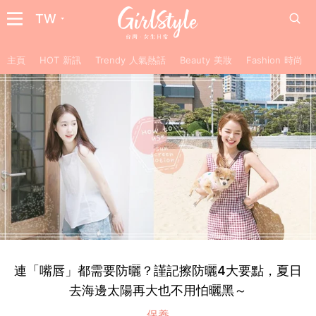
TW
主頁
HOT 新訊
Trendy 人氣熱話
Beauty 美妝
Fashion 時尚
連「嘴唇」都需要防曬？謹記擦防曬4大要點，夏日
去海邊太陽再大也不用怕曬黑～
保養