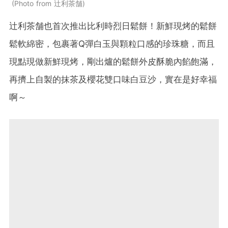
Photo from 辻利茶舗
辻利茶舗也首次推出比利時烈日鬆餅！新鮮現烤的鬆餅
鬆軟綿密，包裹著Q彈白玉與顆粒口感的珍珠糖，而且
現點現做新鮮現烤，剛出爐的鬆餅外皮酥脆內餡飽滿，
再擠上自製的抹茶及櫻花雙口味白豆沙，實在是好幸福
啊～