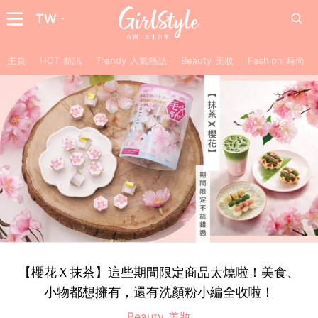
TW
主頁
HOT 新訊
Trendy 人氣熱話
Beauty 美妝
Fashion 時尚
【櫻花Ｘ抹茶】這些期間限定商品太燒啦！美食、
小物都想擁有，還有洗顏粉小編全收啦！
Beauty 美妝