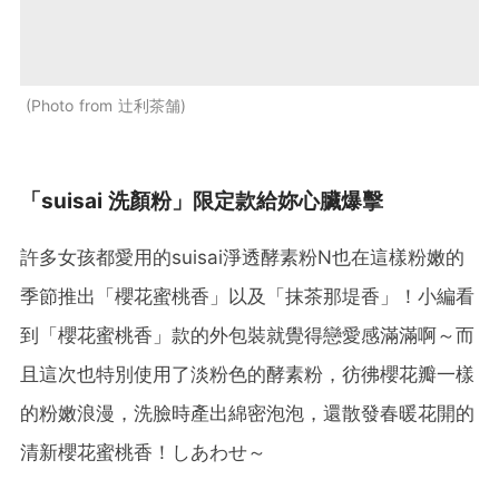
Photo from 辻利茶舗
「suisai 洗顏粉」限定款給妳心臟爆擊
許多女孩都愛用的suisai淨透酵素粉N也在這樣粉嫩的
季節推出「櫻花蜜桃香」以及「抹茶那堤香」！小編看
到「櫻花蜜桃香」款的外包裝就覺得戀愛感滿滿啊～而
且這次也特別使用了淡粉色的酵素粉，彷彿櫻花瓣一樣
的粉嫩浪漫，洗臉時產出綿密泡泡，還散發春暖花開的
清新櫻花蜜桃香！しあわせ～