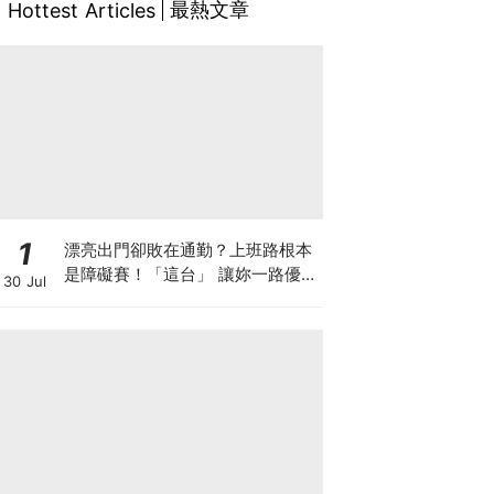
最熱文章
Hottest Articles
1
漂亮出門卻敗在通勤？上班路根本
是障礙賽！「這台」 讓妳一路優雅
30 Jul
不卡關～