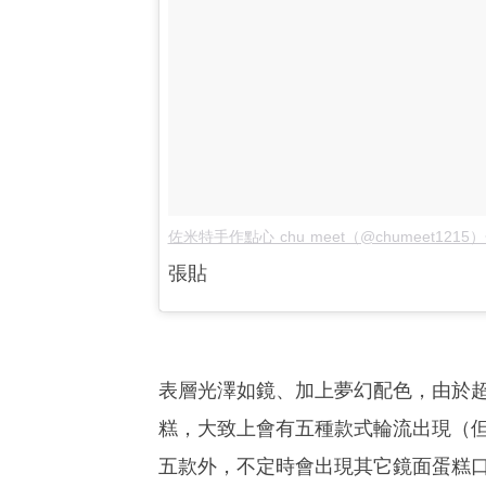
佐米特手作點心 chu meet（@chumeet121
張貼
表層光澤如鏡、加上夢幻配色，由於
糕，大致上會有五種款式輪流出現（
五款外，不定時會出現其它鏡面蛋糕