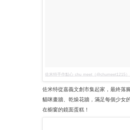
佐米特手作點心 chu meet（@chumeet121
佐米特從嘉義文創市集起家，最終落
貓咪畫牆、乾燥花牆，滿足每個少女
在櫥窗的鏡面蛋糕！