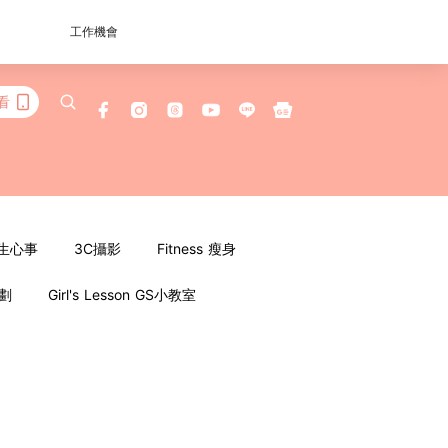
工作機會
看
女生心事
3C攝影
Fitness 瘦身
企劃
Girl's Lesson GS小教室