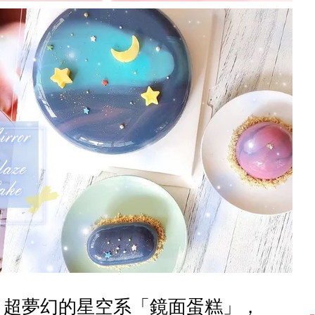
～超夢幻的星空系「鏡面蛋糕」，