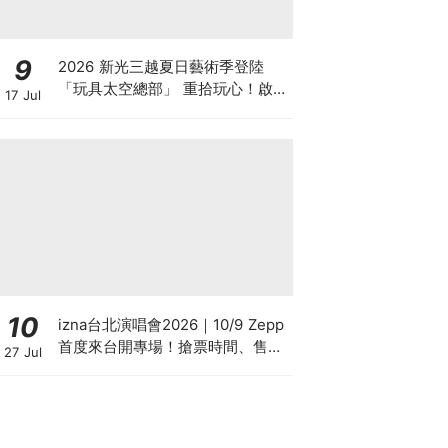
9
2026 新光三越夏日藝術季登陸
「玩具太空總部」 重拾玩心！啟動
17 Jul
暑假最棒冒險計劃，精彩主題展覽
× 暑假童樂會 × 多元體驗活動 ×
親子選物巡迴展出
10
izna台北演唱會2026｜10/9 Zepp
首度來台開專場！搶票時間、售票
27 Jul
系統、巡演資訊懶人包