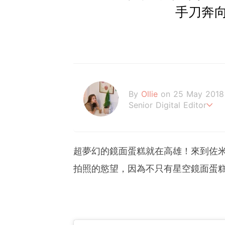
手刀奔向
By
Ollie
on 25 May 2018
Senior Digital Editor
歐莉 #G編
超夢幻的鏡面蛋糕就在高雄！來到佐
拍照的慾望，因為不只有星空鏡面蛋