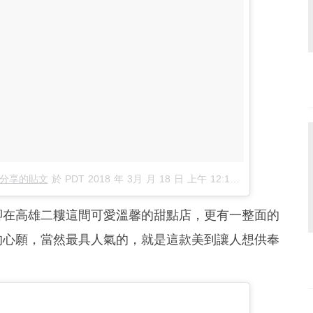
5）分享的貼文
於
PDT 2018 年 3月 月 18 日 上午 12:17
張貼
腳在高雄二耬這間可愛溫馨的甜點店，更有一整面的
的心願，當然最具人氣的，就是這款美到讓人想供奉