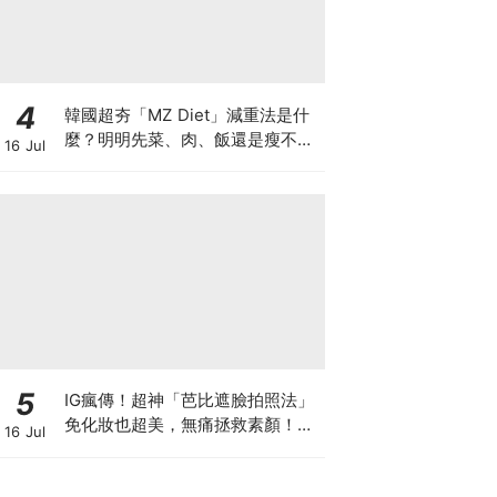
4
韓國超夯「MZ Diet」減重法是什
麼？明明先菜、肉、飯還是瘦不下
16 Jul
來，中醫師說你可能卡在這種體質
5
IG瘋傳！超神「芭比遮臉拍照法」
免化妝也超美，無痛拯救素顏！附
16 Jul
上芭比素材懶人包