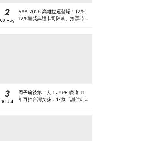
2
AAA 2026 高雄世運登場！12/5、
12/6頒獎典禮卡司陣容、搶票時
06 Aug
間、四面舞台懶人包
3
周子瑜後第二人！JYPE 睽違 11
年再推台灣女孩，17歲「謝佳軒」
16 Jul
將隨全新女團OURBIRTHDAY出道