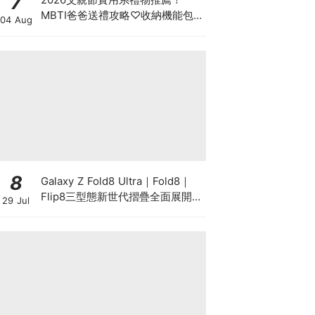
7
MBTI爸爸送禮攻略♡收納機能包
04 Aug
包、行李箱新品一次看
8
Galaxy Z Fold8 Ultra｜Fold8｜
Flip8三型態新世代摺疊全面展開！
29 Jul
以 Galaxy AI 驅動摺疊創新，全面
升級行動生產力、娛樂與個人風格