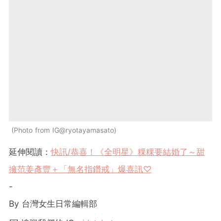
Photo from IG@ryotayamasato
延伸閱讀：
快訊/恭喜！《全明星》粿粿要結婚了～甜
擁范姜彥豐＋「無名指鑽戒」爆喜訊♡
-
By 台灣女生日常編輯部