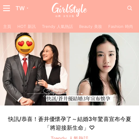
TW
主頁
HOT 新訊
Trendy 人氣熱話
Beauty 美妝
Fashion 時尚
快訊/恭喜！蒼井優懷孕了～結婚3年驚喜宣布今夏
「將迎接新生命」♡
Trendy 人氣熱話