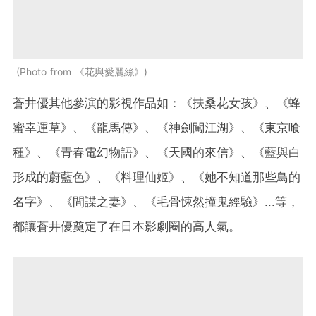
Photo from 《花與愛麗絲》
蒼井優其他參演的影視作品如：《扶桑花女孩》、《蜂
蜜幸運草》、《龍馬傳》、《神劍闖江湖》、《東京喰
種》、《青春電幻物語》、《天國的來信》、《藍與白
形成的蔚藍色》、《料理仙姬》、《她不知道那些鳥的
名字》、《間諜之妻》、《毛骨悚然撞鬼經驗》...等，
都讓蒼井優奠定了在日本影劇圈的高人氣。