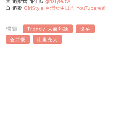
💌 追蹤我們的 IG
girlstyle.tw
📺 追蹤
GirlStyle 台灣女生日常 YouTube頻道
標籤:
Trendy 人氣熱話
懷孕
蒼井優
山里亮太