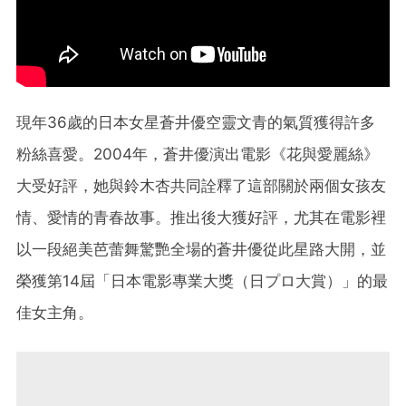
現年36歲的日本女星蒼井優空靈文青的氣質獲得許多
粉絲喜愛。2004年，蒼井優演出電影《花與愛麗絲》
大受好評，她與鈴木杏共同詮釋了這部關於兩個女孩友
情、愛情的青春故事。推出後大獲好評，尤其在電影裡
以一段絕美芭蕾舞驚艷全場的蒼井優從此星路大開，並
榮獲第14屆「日本電影專業大獎（日プロ大賞）」的最
佳女主角。