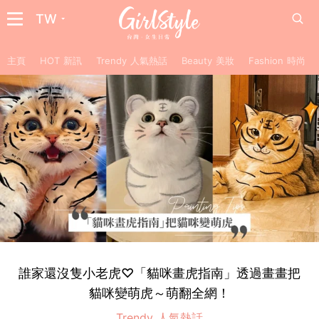
TW
主頁
HOT 新訊
Trendy 人氣熱話
Beauty 美妝
Fashion 時尚
誰家還沒隻小老虎♡「貓咪畫虎指南」透過畫畫把
貓咪變萌虎～萌翻全網！
Trendy 人氣熱話