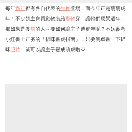
每年
過年
都有各自代表的
生肖
登場，而今年正是萌萌虎
年！不少飼主會買動物裝給
寵物
穿，讓牠們應景過年，
那如果是養
貓
的人～要如何讓主子過虎年呢？不妨參考
小紅書上正夯的「貓咪畫虎指南」，只要簡單畫一下貓
咪
照片
，就可以讓主子變成萌虎啦♡