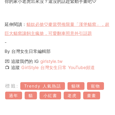
你的家小老虎出來沒？還沒的話趕緊動手畫吧♡
延伸閱讀：
貓奴必搶♡麥當勞推限量「漢堡貓窩」，超
巨大貓窩讓飼主瘋搶，可愛翻車照意外引話題
-
By 台灣女生日常編輯部
💌 追蹤我們的 IG
girlstyle.tw
📺 追蹤
GirlStyle 台灣女生日常 YouTube頻道
標籤:
Trendy 人氣熱話
貓咪
寵物
過年
貓
小紅書
老虎
畫畫