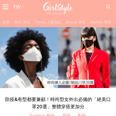
TW
主頁
HOT 新訊
Trendy 人氣熱話
Beauty 美妝
Fashion 時尚
防疫&有型都要兼顧！時尚型女外出必備的「絕美口
罩20選」整體穿搭更加分
Fashion 時尚
穿搭
配件