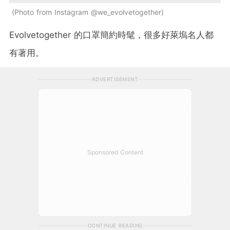
Photo from Instagram @we_evolvetogether
Evolvetogether 的口罩簡約時髦，很多好萊塢名人都
有著用。
ADVERTISEMENT
Sponsored Content
CONTINUE READING