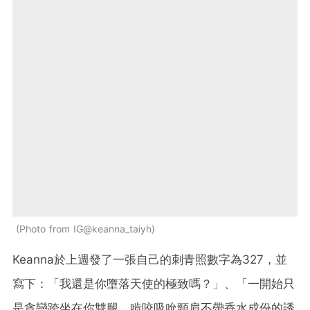
Photo from IG@keanna_taiyh
Keanna於上週發了一張自己的刺青照數字為327，並
寫下：「我還是你墮落天使的極致嗎？」、「一開始只
是貪戀跨坐在你雙腿，啃咬吸吮頸肩不帶香水成份的誘