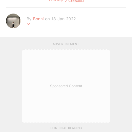
By
Bonni
on 18 Jan 2022
٩(๑❛ᴗ❛๑)۶
ADVERTISEMENT
Sponsored Content
CONTINUE READING