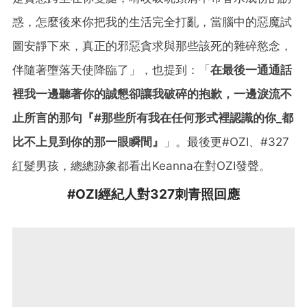
惑，怎麼後來你把我的生活完全打亂，當腦中的惡魔試
圖安靜下來，真正的邪惡貪求與那些該死的雜碎慾念，
伴隨著墮落天使降臨了」，也提到：「
在最後一通通話
裡我一邊聽著你的誠懇卻讓我破碎的抱歉，一邊淚流不
止所言的那句『#那些所有我在任何形式裡認識的你_都
比不上見到你的那一眼瞬間』
」。最後更#OZI、#327
紅髮男孩，總總跡象都看出Keanna在對OZI發聲。
#OZI經紀人對327刺青照回應