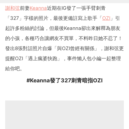
謝和弦
前妻
Keanna
近期在IG發了一張手臂刺青
「327」字樣的照片，最後更備註寫上歌手「
OZI
」引
起許多粉絲的討論，但最後Keanna卻出來解釋為朋友
的小孩，各種巧合讓網友不買單，不料昨日她不忍了！
發出8張對話照片自爆「與OZI曾經有關係」，謝和弦更
提醒OZI「遇上瘋婆快跑」，事件懶人包小編一起整理
給你吧。
#Keanna發了327刺青暗指OZI