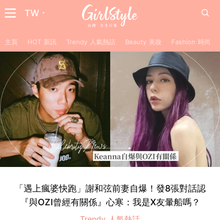
TW
主頁
HOT 新訊
Trendy 人氣熱話
Beauty 美妝
Fashion 時尚
「遇上瘋婆快跑」謝和弦前妻自爆！發8張對話認
『與OZI曾經有關係』心寒：我是X友暈船嗎？
Trendy 人氣熱話