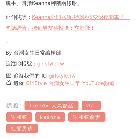
脫手」暗指Keanna腳踏兩條船。
延伸閱讀：
Keanna公開水瓶少爺帳號♡深夜開車「一
句話調情」撩到男友秒投降：立刻飛！
-
By 台灣女生日常編輯部
追蹤IG帳號：
girlstyle.tw
💌 追蹤我們的 IG
girlstyle.tw
📺 追蹤
GirlStyle 台灣女生日常 YouTube頻道
標籤:
Trendy 人氣熱話
ØZI
謝和弦
keanna
謝和弦前妻
紅髮男孩