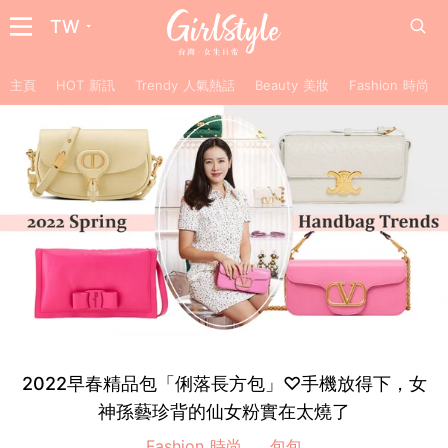
TW
主頁
HOT 新訊
Trendy 人氣熱話
Beauty 美妝
Fashion 時尚
2022早春精品包「俐落長方包」♡手機放得下，女
神孫藝珍背的仙女粉實在太燒了
Fashion 時尚
包包