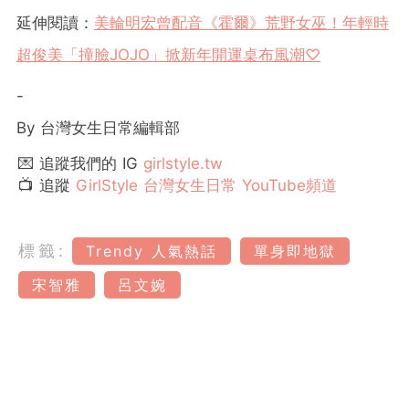
延伸閱讀：
美輪明宏曾配音《霍爾》荒野女巫！年輕時
超俊美「撞臉JOJO」掀新年開運桌布風潮♡
-
By 台灣女生日常編輯部
💌 追蹤我們的 IG
girlstyle.tw
📺 追蹤
GirlStyle 台灣女生日常 YouTube頻道
標籤:
Trendy 人氣熱話
單身即地獄
宋智雅
呂文婉