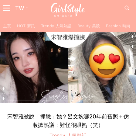
TW
主頁
HOT 新訊
Trendy 人氣熱話
Beauty 美妝
Fashion 時尚
宋智雅被說「撞臉」她？呂文婉曬20年前舊照＋仿
妝掀熱議：難怪很眼熟（笑）
Trendy 人氣熱話