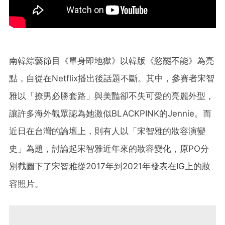
南韓綜藝節目《單身即地獄》以韓版《慾罷不能》為亮
點，自從在Netflix播出後話題不斷。其中，參賽者宋智
雅以「撩男必勝套路」與美豔卻不失可愛的亮麗外型，
讓許多海外觀眾認為她激似BLACKPINK的Jennie。而
近日在台灣的論壇上，則有人以「宋智雅的妝容演變
史」為題，討論起宋智雅近年來的妝容變化，原PO分
別截圖下了宋智雅從2017年到2021年發表在IG上的妝
容照片。