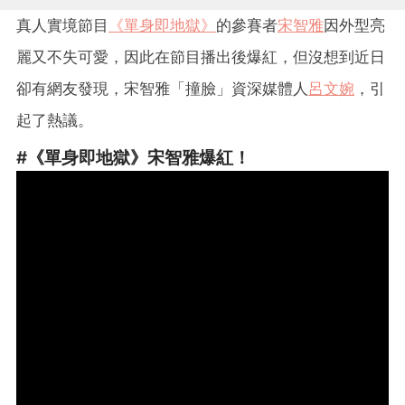
真人實境節目
《單身即地獄》
的參賽者
宋智雅
因外型亮
麗又不失可愛，因此在節目播出後爆紅，但沒想到近日
卻有網友發現，宋智雅「撞臉」資深媒體人
呂文婉
，引
起了熱議。
#《單身即地獄》宋智雅爆紅！