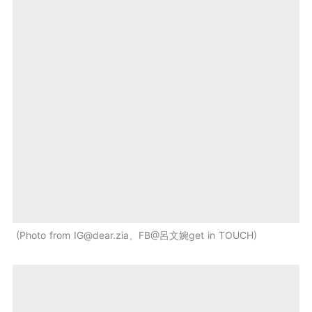
Photo from
IG@dear.zia
、FB@呂文婉get in TOUCH