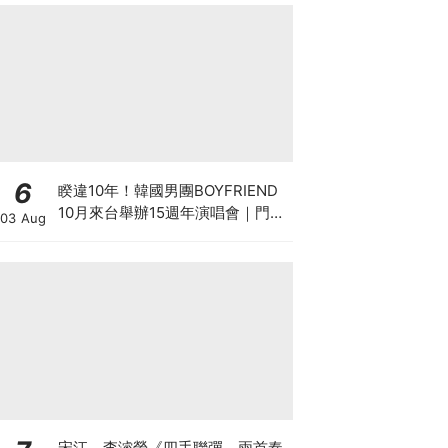
6
睽違10年！韓國男團BOYFRIEND
10月來台舉辦15週年演唱會｜門
03 Aug
票、福利、搶票攻略一次看
宋江、李濬榮《四手聯彈，兩首奏