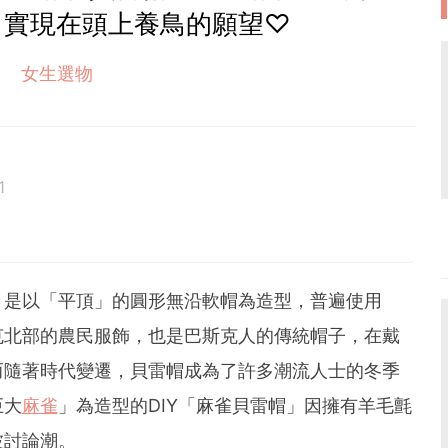
：實現在頭上養鳥的願望♡
女生選物
1
，是以「平頂」的圓形無沿軟帽為造型，普遍使用
克北部的農民服飾，也是巴斯克人的傳統帽子，在戴
而隨著時代變遷，貝雷帽成為了許多潮流人士的冬季
巨大
麻雀
」為造型的DIY「麻雀貝雷帽」因擁有羊毛氈
波討論潮。