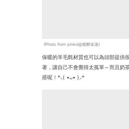
Photo from pinkoi@紫醉金迷
保暖的羊毛氈材質也可以為頭部提供
著，讓自己不會覺得太孤單～而且奶
搭呢！*⸜( •ᴗ• )⸝*