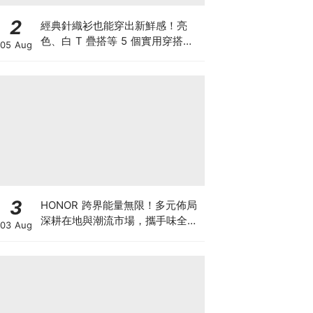
2
經典針織衫也能穿出新鮮感！亮
色、白 T 疊搭等 5 個實用穿搭技
05 Aug
巧，跟著 Ralph Lauren 輕鬆穿出
秋冬時髦層次
3
HONOR 跨界能量無限！多元佈局
深耕在地與潮流市場，攜手味全龍
03 Aug
進駐大巨蛋萬人盛典！以科技串聯
運動、音樂與潮流文化體驗 ，
HONOR 600 Pro MOLLY Limited
Edition 8/1起限量開賣