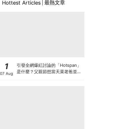
最熱文章
Hottest Articles
1
引發全網爆紅討論的「Hotspan」
是什麼？父親節想當天菜老爸並不
07 Aug
難，掌握活到老、帥到老的關鍵