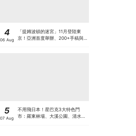
4
「提姆波頓的迷宮」11月登陸東
京！亞洲首度舉辦、200+手稿與
06 Aug
沒入型沉浸式體驗懶人包
5
不用飛日本！星巴克3大特色門
市：羅東林場、大溪公園、清水中
07 Aug
山，2026夏日來一場慢旅行