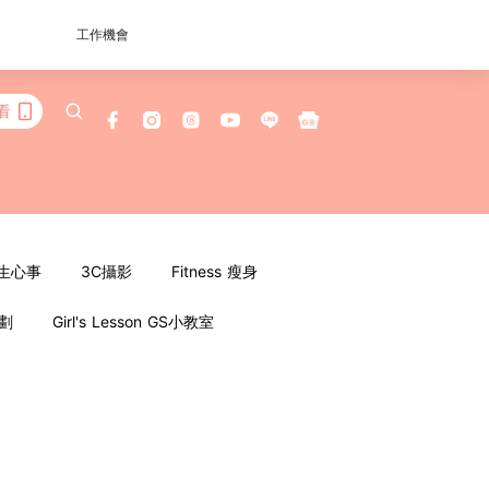
工作機會
看
女生心事
3C攝影
Fitness 瘦身
企劃
Girl's Lesson GS小教室