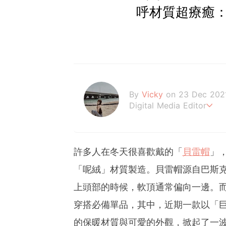
呼材質超療癒
By
Vicky
on 23 Dec 202
Digital Media Editor
Hi，我是V編。
許多人在冬天很喜歡戴的「
貝雷帽
」
「呢絨」材質製造。貝雷帽源自巴斯
上頭部的時候，軟頂通常偏向一邊。
穿搭必備單品，其中，近期一款以「
的保暖材質與可愛的外觀，掀起了一