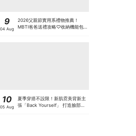
9
2026父親節實用系禮物推薦！
MBTI爸爸送禮攻略♡收納機能包
04 Aug
包、行李箱新品一次看
10
夏季穿搭不設限！新肌霓美背新主
張「Back Yourself」 打造臉部級
05 Aug
背部養膚儀式