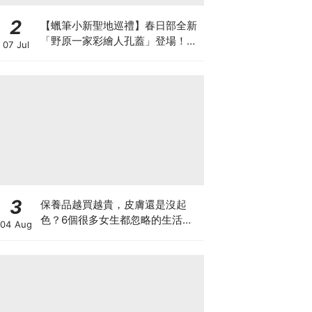
2
【蠟筆小新聖地巡禮】春日部全新
「野原一家彩繪人孔蓋」登場！5
07 Jul
大打卡地點與限定設計全攻略
3
保養品越買越貴，皮膚還是沒起
色？6個很多女生都忽略的生活小
04 Aug
習慣