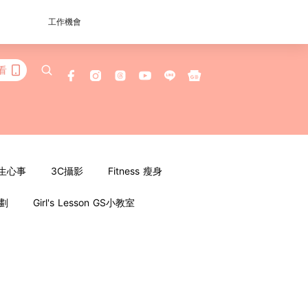
工作機會
看
女生心事
3C攝影
Fitness 瘦身
企劃
Girl's Lesson GS小教室