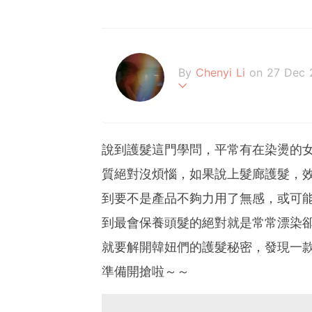
By
Chenyi Li
on 27 Dec 
The past is just a story w
說到護髮這門學問，平常有在染燙的
質絕對沒煩惱，如果說上髮廊護髮，
到要不是產品不夠力用了無感，或可
到最會保養頭髮的絕對就是常常漂染
就要解開韓妞們的護髮秘密，發現一
準備開搶啦～～