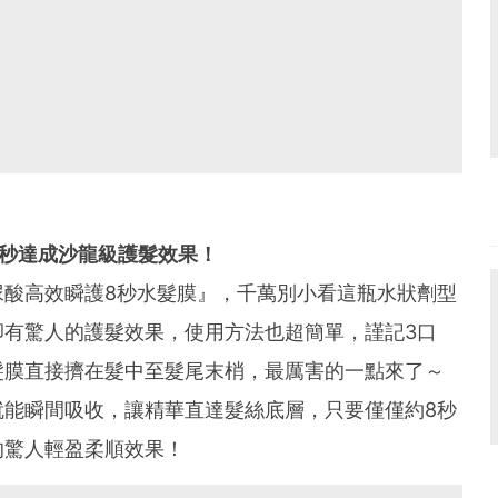
秒達成沙龍級護髮效果！
尿酸高效瞬護8秒水髮膜』，千萬別小看這瓶水狀劑型
卻有驚人的護髮效果，使用方法也超簡單，謹記3口
髮膜直接擠在髮中至髮尾末梢，最厲害的一點來了～
就能瞬間吸收，讓精華直達髮絲底層，只要僅僅約8秒
的驚人輕盈柔順效果！