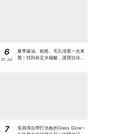
6
夏季爆油、粗糙、毛孔堵塞一次來
襲！找到命定水楊酸，讓寶拉珍選
31 Jul
陪妳守護肌膚的和平，重現穩定細
緻膚況♡
7
張員瑛自帶打光板的Glass Glow✨