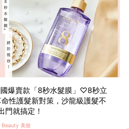
國爆賣款「8秒水髮膜」♡8秒立
革命性護髮新對策，沙龍級護髮不
出門就搞定！
Beauty 美妝