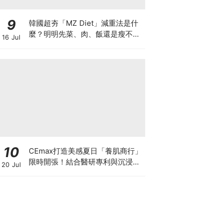
9
韓國超夯「MZ Diet」減重法是什
麼？明明先菜、肉、飯還是瘦不下
16 Jul
來，中醫師說你可能卡在這種體質
10
CEmax打造美感夏日「養肌商行」
限時開張！結合醫研專利與沉浸式
20 Jul
果物店，帶你體驗「肌底灌溉」保
養哲學