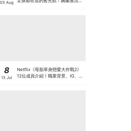
女孩都在追的蜜光肌！嬌蘭激活能
03 Aug
量凍晶x平衡油精華，首創「肌膚
喝的檸檬橄欖油」!
8
Netflix《母胎單身戀愛大作戰2》
12位成員介紹！職業背景、IG、天
13 Jul
菜級顏值與母單原因（陸續更新
中）