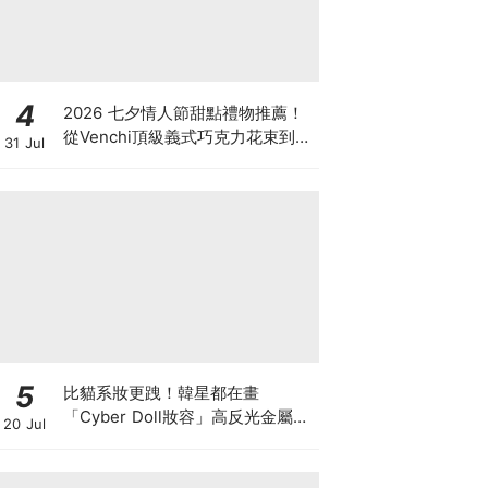
4
2026 七夕情人節甜點禮物推薦！
從Venchi頂級義式巧克力花束到
31 Jul
LADY M香檳千層，用甜蜜儀式感
告白！
5
比貓系妝更跩！韓星都在畫
「Cyber Doll妝容」高反光金屬感
20 Jul
與俐落線條，虛擬美學持續發酵