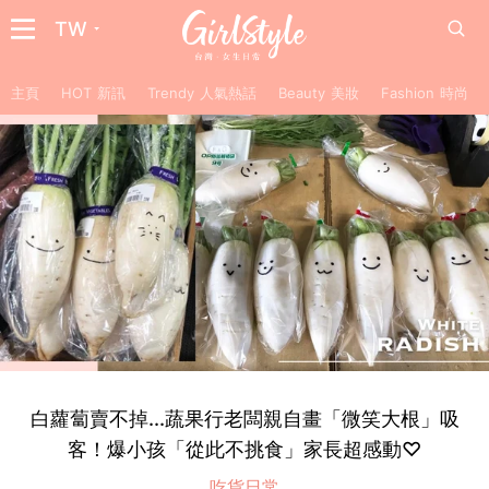
TW
主頁
HOT 新訊
Trendy 人氣熱話
Beauty 美妝
Fashion 時尚
白蘿蔔賣不掉...蔬果行老闆親自畫「微笑大根」吸
客！爆小孩「從此不挑食」家長超感動♡
吃貨日常