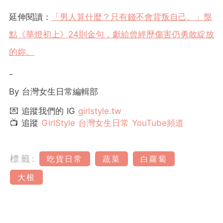
延伸閱讀：
「男人算什麼？只有錢不會背叛自己。」盤
點《華燈初上》24則金句，獻給曾經歷傷害仍勇敢綻放
的妳。
-
By 台灣女生日常編輯部
💌 追蹤我們的 IG
girlstyle.tw
📺 追蹤
GirlStyle 台灣女生日常 YouTube頻道
標籤:
吃貨日常
蔬菜
白蘿蔔
大根