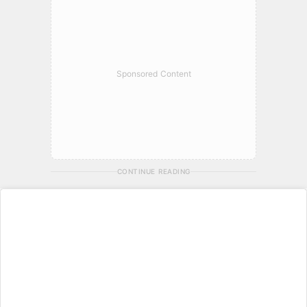
Sponsored Content
CONTINUE READING