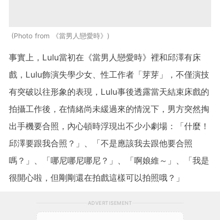
Photo from 《當男人戀愛時》
事實上，Lulu當初在《當男人戀愛時》裡和邱澤有床
戲，Lulu飾演失學少女、性工作者「芽芽」，不僅演技
有突破以往形象的表現，Lulu事後透露當天結束床戲的
拍攝工作後，在情緒尚未緩過來的情況下，男方突然掏
出手機要合照，內心頓時浮現出不少小劇場：「什麼！
邱澤要跟我合照？」、「不是應該我去跟他要合照
嗎？」、「哪尼哪尼哪尼？」、「啊娘維～」、「我是
很開心啦，但剛剛還在拍戲這樣可以拍照哦？」
ADVERTISEMENT