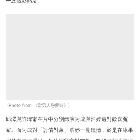
一波觀影熱潮。
Photo from 《當男人戀愛時》
邱澤與許瑋甯在片中分別飾演阿成與浩婷這對歡喜冤
家。而阿成對「討債對象」浩婷一見鍾情，於是在冰果