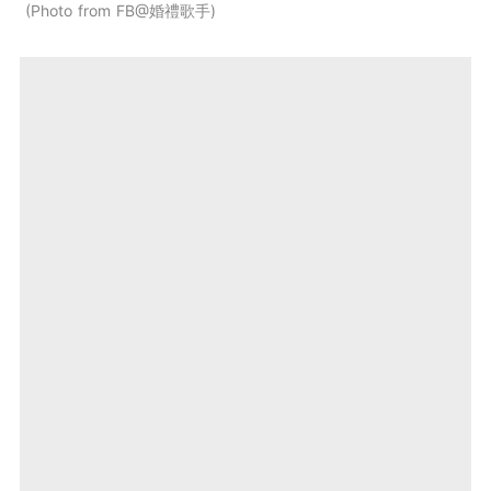
Photo from FB@婚禮歌手