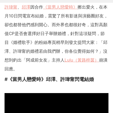
許瑋甯
、
邱澤
因合作
《當男人戀愛時》
擦出愛火，在本
月10日閃電宣布結婚，震驚了所有影迷與演藝圈好友，
卻也都替他們感到開心。而外界也都很好奇，這對高顏
值CP是否會選擇好日子舉辦婚禮，針對這項疑問，節
目《婚禮歌手》的粉絲專頁稍早則發文提問大家：「邱
澤、許瑋甯的婚禮若由我們辦，你各位覺得如何？」沒
想到釣出「阿成前女友」主持人
Lulu（黃路梓茵）
崩潰
回應。
#《當男人戀愛時》邱澤、許瑋甯閃電結婚