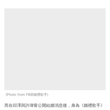
Photo from FB@婚禮歌手
而在邱澤與許瑋甯公開結婚消息後，身為《婚禮歌手》