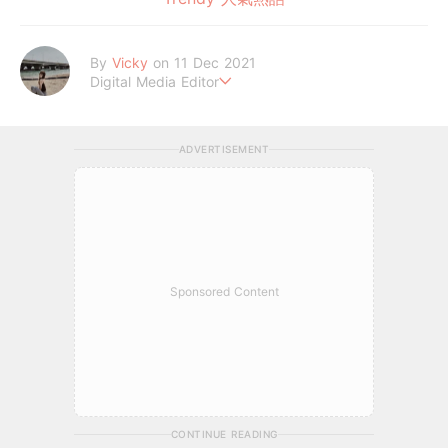
By
Vicky
on 11 Dec 2021
Digital Media Editor
Hi，我是V編。
ADVERTISEMENT
Sponsored Content
CONTINUE READING