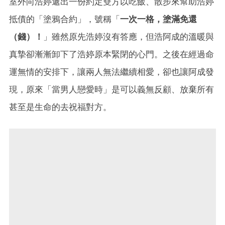
室外向浩婷遞出一份約定雙方以吃飯、散步來幫助浩婷
抵債的「塗鴉合約」，號稱「
一次一格，塗滿免還
（錢）！
」雖然原先浩婷沒有答應，但浩阿成的溫暖與
真摯卻漸漸卸下了浩婷原本緊閉的心門。之後在經過命
運無情的安排下，讓兩人無法繼續相愛，卻也讓阿成發
現，原來「當男人戀愛時」是可以義無反顧、放棄所有
甚至是生命的去祝福對方。