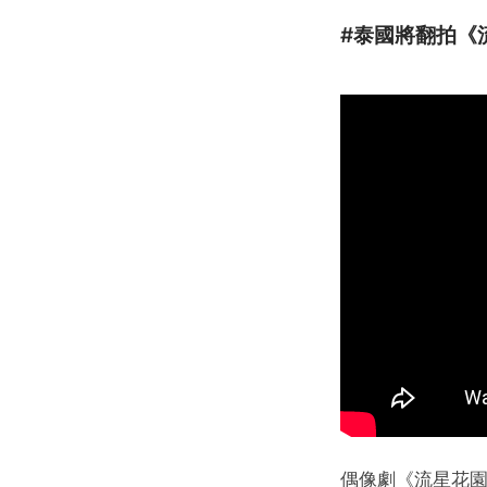
#泰國將翻拍《
偶像劇《流星花