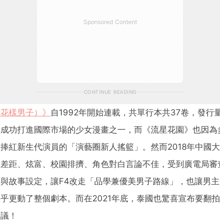
Sponsored Content
CONTINUE READING
（花樣男子）》
自1992年開始連載，共單行本共37卷，發行量
本成功打進國際市場的少女漫畫之一，而《流星花園》也因為
捧紅新生代演員的「演藝圈新人搖籃」。然而2018年中國
富差距、炫富、校園排擠、角色對白言論不佳，受到廣電局審
與故事設定，讓F4改走「品學兼優美男子路線」，也讓男
乎更動了整個劇本。而在2021年底，泰國也驚喜宣布要翻
熱議！