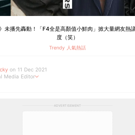
》未播先轟動！「F4全是高顏值小鮮肉」掀大量網友熱
度（笑）
Trendy 人氣熱話
icky
on 11 Dec 2021
al Media Editor
我是V編。
ADVERTISEMENT