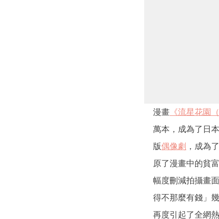
漫畫
《流星花園
萬本，成為了日
版
偶像劇
，成為了
原了漫畫中的貧
幅度刪減拍攝畫面
得不那麼有錢」幾
再度引起了全網