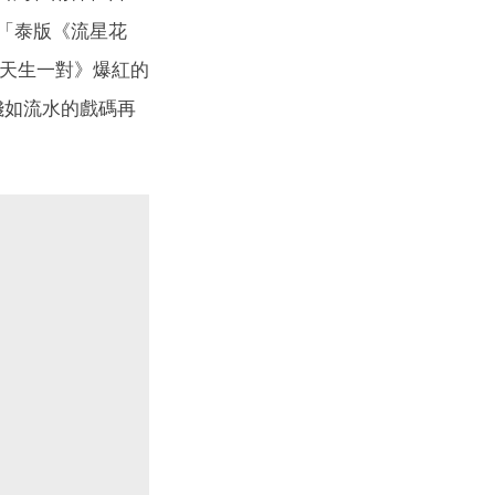
「泰版《流星花
們天生一對》爆紅的
花錢如流水的戲碼再