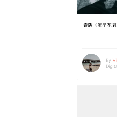
泰版《流星花園
By
V
Digit
Hi，