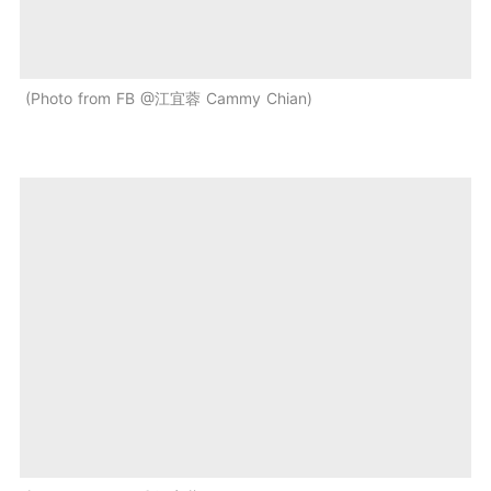
Photo from FB @江宜蓉 Cammy Chian