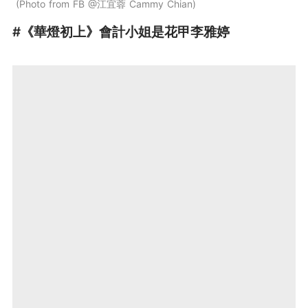
Photo from FB @江宜蓉 Cammy Chian
#《華燈初上》會計小姐是花甲李雅婷