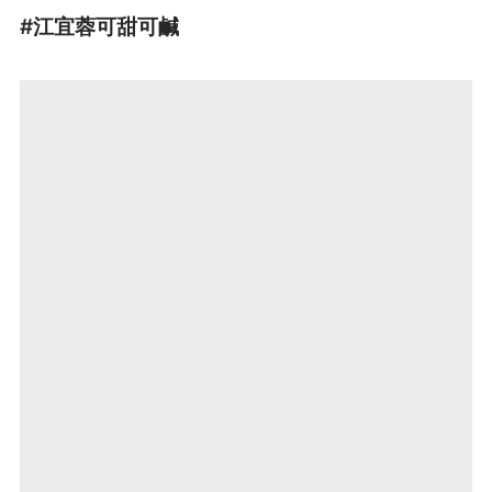
#江宜蓉可甜可鹹