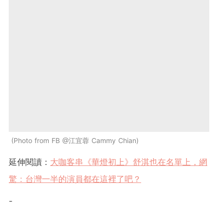
Photo from FB @江宜蓉 Cammy Chian
延伸閱讀：
大咖客串《華燈初上》舒淇也在名單上，網
驚 : 台灣一半的演員都在這裡了吧？
-