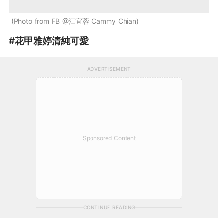
Photo from FB @江宜蓉 Cammy Chian
#花甲雅婷清純可愛
ADVERTISEMENT
Sponsored Content
CONTINUE READING