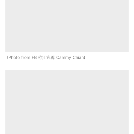
Photo from FB @江宜蓉 Cammy Chian