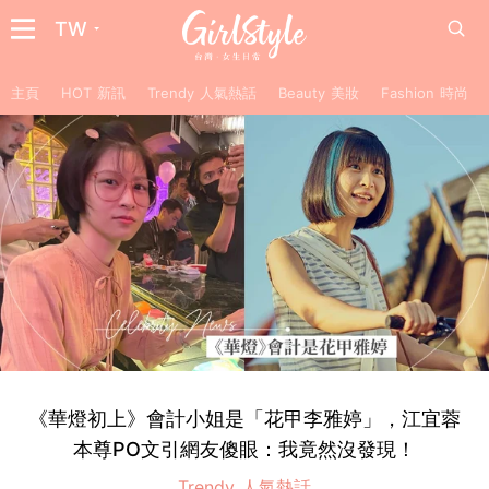
TW
主頁
HOT 新訊
Trendy 人氣熱話
Beauty 美妝
Fashion 時尚
《華燈初上》會計小姐是「花甲李雅婷」，江宜蓉
本尊PO文引網友傻眼：我竟然沒發現！
Trendy 人氣熱話