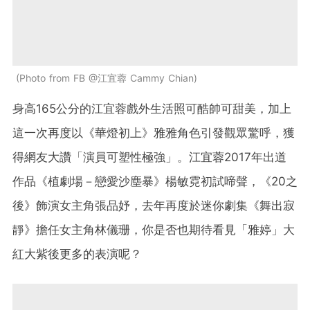
Photo from FB @江宜蓉 Cammy Chian
身高165公分的江宜蓉戲外生活照可酷帥可甜美，加上
這一次再度以《華燈初上》雅雅角色引發觀眾驚呼，獲
得網友大讚「演員可塑性極強」。江宜蓉2017年出道
作品《植劇場－戀愛沙塵暴》楊敏霓初試啼聲，《20之
後》飾演女主角張品妤，去年再度於迷你劇集《舞出寂
靜》擔任女主角林儀珊，你是否也期待看見「雅婷」大
紅大紫後更多的表演呢？