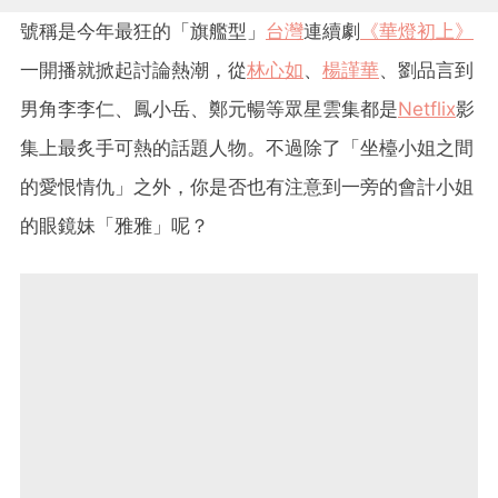
號稱是今年最狂的「旗艦型」
台灣
連續劇
《華燈初上》
一開播就掀起討論熱潮，從
林心如
、
楊謹華
、劉品言到
男角李李仁、鳳小岳、鄭元暢等眾星雲集都是
Netflix
影
集上最炙手可熱的話題人物。不過除了「坐檯小姐之間
的愛恨情仇」之外，你是否也有注意到一旁的會計小姐
的眼鏡妹「雅雅」呢？