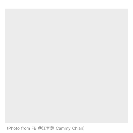
Photo from FB @江宜蓉 Cammy Chian