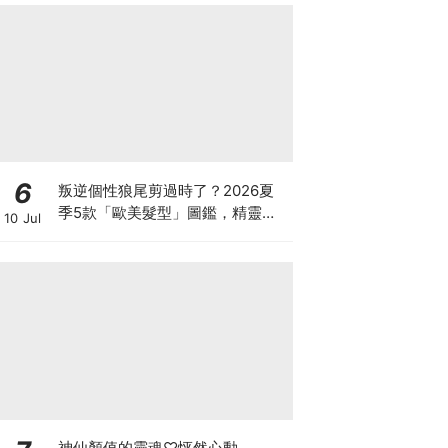
6
叛逆個性狼尾剪過時了？2026夏
季5款「歐美髮型」圖鑑，精靈短
10 Jul
髮、蝴蝶剪成最新大勢
神仙顏值的靈魂♡怦然心動