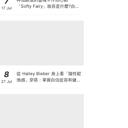
7
「Softy Fairy」妝容是什麼?自帶
17 Jul
濾鏡的仙氣感，拆解透明感粉色系
與果凍唇
8
從 Hailey Bieber 身上看「隨性鬆
弛感」穿搭：掌握自信從容和健康
27 Jul
生活的首要條件！親自參與設計這
兩條必收藏 Gap 牛仔褲