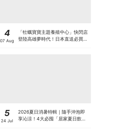
4
「牡蠣寶寶主題養殖中心」快閃店
登陸高雄夢時代！日本直送必買周
07 Aug
邊、沉浸式體驗亮點總整理
5
2026夏日消暑特輯｜隨手沖泡即
享沁涼！4大必囤「居家夏日飲
24 Jul
品」清單：果茶、經典冰紅茶、濃
縮咖啡液冷水即沖