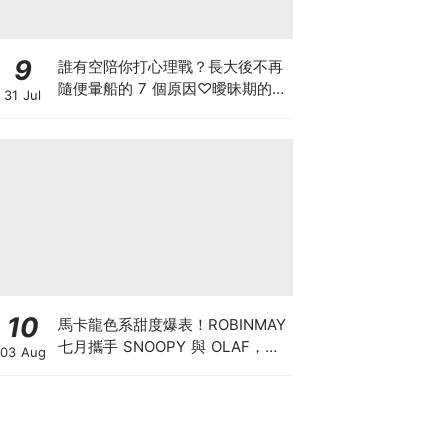
9
誰有空陪你打心理戰？長大後不再
隨便暈船的 7 個原因♡曖昧期的冷
31 Jul
靜，把主動權留給自己
10
馬卡龍色系甜度爆表！ROBINMAY
七月攜手 SNOOPY 與 OLAF，打
03 Aug
造夏日清涼包款