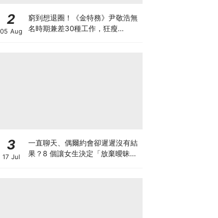
2
窮到想退圈！《金特務》尹敬浩無
名時期兼差30種工作，狂瘦
05 Aug
34kg「如今迎青龍男配角」苦盡
甘來
3
一直聊天、偶爾約會卻遲遲沒有結
果？8 個讓女生決定「放棄曖昧」
17 Jul
的清醒瞬間，你中了幾個？