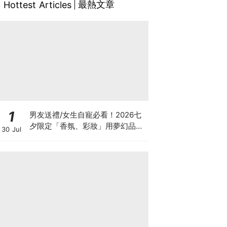
最熱文章
Hottest Articles
1
男友送禮/女生自寵必看！2026七
夕限定「香氛、彩妝」用夢幻品項
30 Jul
譜寫浪漫約會，為愛加分不踩雷♡