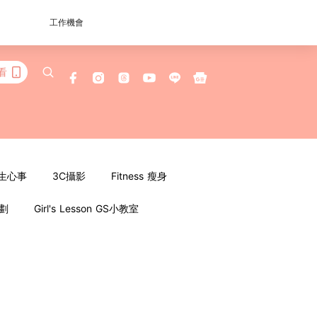
工作機會
看
女生心事
3C攝影
Fitness 瘦身
企劃
Girl's Lesson GS小教室