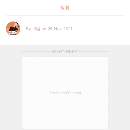
保養
By
JI編
on 26 Nov 2021
ADVERTISEMENT
Sponsored Content