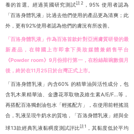
註
2
養的首選。經過英國研究測試
，95% 使用者認為
「百洛身體乳液」比過去他們使用的產品更為清爽；此
外，更有92%使用者認為他們的膚況有所改善。
「百洛身體乳液」作為百洛首款針對亞洲膚質研發的最
新產品，在韓國上市即拿下美妝媒體兼銷售平台
《Powder room》9月份排行第一，在粉絲敲碗數個月
後，終於在11月25日於台灣正式上市。
「百洛身體乳液」內含60% 的精華油與活性成分，包
含乳木果精華油、金盞花萃取物及維生素A/E/F...等，
再搭配百洛獨創油包水「輕搖配方」，在使用前輕搖混
合，乳液呈現牛奶水的質地，「百洛身體乳液」經與全
註
1
球13款經典乳液黏稠度測試評比
，其黏度低於平均