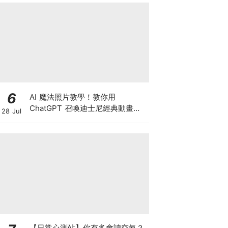
6
AI 魔法照片教學！教你用
ChatGPT 召喚迪士尼經典動畫，
28 Jul
秒變童話女主角（內附指令懶人
包）
【日常心測站】你有多會讀空氣？