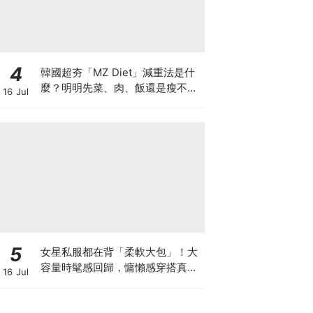
4
韓國超夯「MZ Diet」減重法是什
麼？明明先菜、肉、飯還是瘦不下
16 Jul
來，中醫師說你可能卡在這種體質
5
女星私服都在背「柔軟大包」！大
容量時髦感回歸，慵懶感穿搭真的
16 Jul
離不開它♡