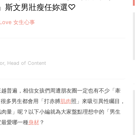
』斯文男壯瘦任妳選♡
Love 女生心事
tor, Head of Content
來越普遍，相信女孩們周遭朋友圈一定也有不少「牽
來很多男生都會用「打赤膊
肌肉
照」來吸引異性矚目，
肌肉量」呢？以下小編就為大家盤點理想中的「男生
實最愛哪一種
身材
？