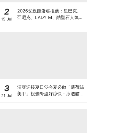
2
2026父親節蛋糕推薦：星巴克、
亞尼克、LADY M、酷聖石人氣特
15 Jul
色蛋糕一次看！「大人系風味、視
覺系造型」預購優惠懶人包
3
清爽迎接夏日♡今夏必做「薄荷綠
美甲」視覺降溫好涼快：冰透貓
21 Jul
眼、奢華蕾絲，換上秒顯白！