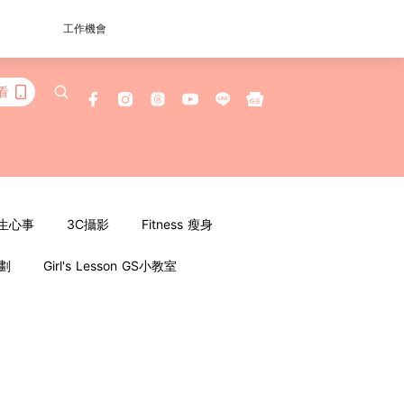
工作機會
看
女生心事
3C攝影
Fitness 瘦身
企劃
Girl's Lesson GS小教室