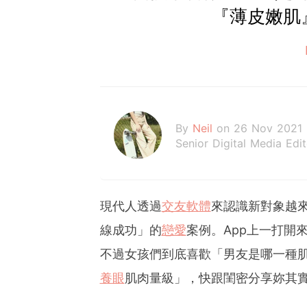
『薄皮嫩肌
By
Neil
on 26 Nov 2021
Senior Digital Media Edi
現代人透過
交友軟體
來認識新對象越
線成功」的
戀愛
案例。App上一打開
不過女孩們到底喜歡「男友是哪一種
養眼
肌肉量級」，快跟閨密分享妳其