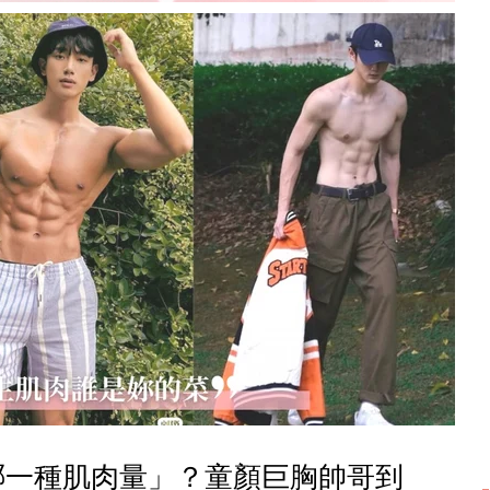
哪一種肌肉量」？童顏巨胸帥哥到