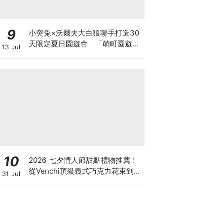
9
小突兔×沃爾夫大白狼聯手打造30
天限定夏日園遊會 「萌町園遊
13 Jul
會」7月11日華山配電室登 場
10
2026 七夕情人節甜點禮物推薦！
從Venchi頂級義式巧克力花束到
31 Jul
LADY M香檳千層，用甜蜜儀式感
告白！