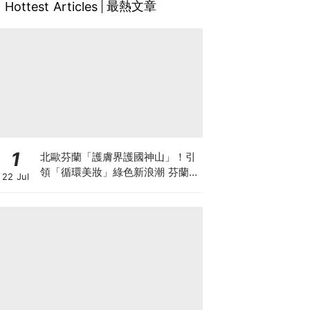
最熱文章
Hottest Articles
1
北歐芬蘭「護膚界護國神山」！引
領「循環美妝」綠色新浪潮 芬蘭國
22 Jul
民品牌 Lumene 露明研 重磅登台